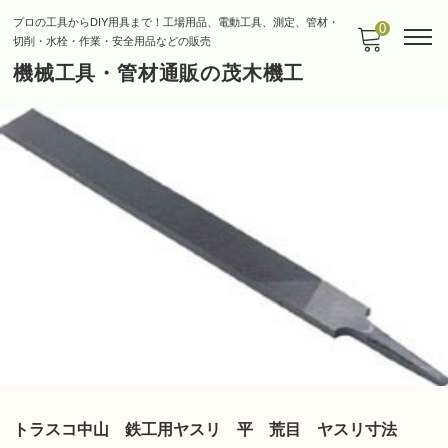
プロの工具からDIY用具まで！工場用品、電動工具、測定、管材・
0
切削・水栓・作業・安全用品などの販売
機械工具・管材通販の茂木機工
トラスコ中山 鉄工用ヤスリ 平 荒目 ヤスリ寸法