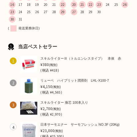
16
17
18
19
20
21
22
20
21
22
23
24
25
26
23
24
25
26
27
28
29
27
28
29
30
30
31
(
発送業務休日)
当店ベストセラー
スキルライターⅢ（トルエンレスタイプ） 本体 赤
1
¥380
(税別)
(
税込
¥418 )
リューベ ハイブリット潤滑剤 LHL-X100-7
2
¥4,150
(税別)
(
税込
¥4,565 )
スキルライター 換芯 100本入り
3
¥2,700
(税別)
(
税込
¥2,970 )
日本サーモエナー サーモフレッシュ NO.3F (20Kg)
4
¥23,000
(税別)
(
税込
¥25,300 )