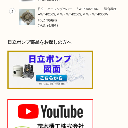
日立 ケーシングカバー 『W-P200V-006』 適合機種
5
➜WT-P200S, V, W・WT-K200S, V, W・WT-P300W
¥6,270
(税別)
(
税込
¥6,897 )
日立ポンプ部品をお探しの方へ