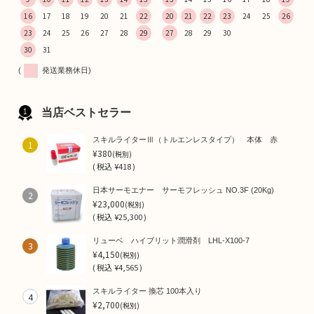
16
17
18
19
20
21
22
20
21
22
23
24
25
26
23
24
25
26
27
28
29
27
28
29
30
30
31
(
発送業務休日)
当店ベストセラー
スキルライターⅢ（トルエンレスタイプ） 本体 赤
1
¥380
(税別)
(
税込
¥418 )
日本サーモエナー サーモフレッシュ NO.3F (20Kg)
2
¥23,000
(税別)
(
税込
¥25,300 )
リューベ ハイブリット潤滑剤 LHL-X100-7
3
¥4,150
(税別)
(
税込
¥4,565 )
スキルライター 換芯 100本入り
4
¥2,700
(税別)