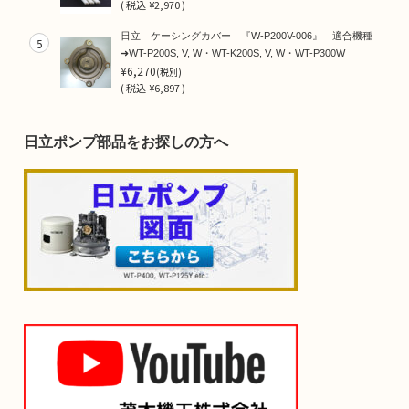
(
税込
¥2,970 )
日立 ケーシングカバー 『W-P200V-006』 適合機種
5
➜WT-P200S, V, W・WT-K200S, V, W・WT-P300W
¥6,270
(税別)
(
税込
¥6,897 )
日立ポンプ部品をお探しの方へ