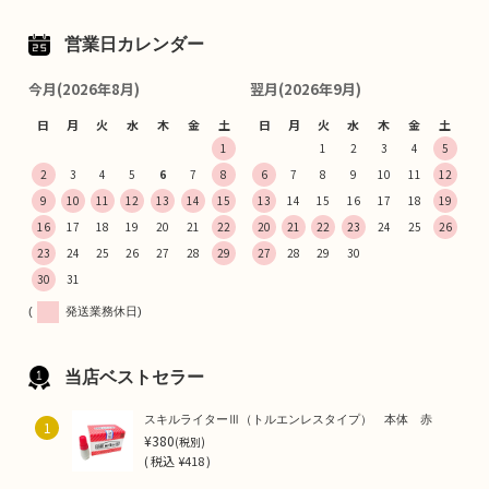
営業日カレンダー
今月(2026年8月)
翌月(2026年9月)
日
月
火
水
木
金
土
日
月
火
水
木
金
土
1
1
2
3
4
5
2
3
4
5
6
7
8
6
7
8
9
10
11
12
9
10
11
12
13
14
15
13
14
15
16
17
18
19
16
17
18
19
20
21
22
20
21
22
23
24
25
26
23
24
25
26
27
28
29
27
28
29
30
30
31
(
発送業務休日)
当店ベストセラー
スキルライターⅢ（トルエンレスタイプ） 本体 赤
1
¥380
(税別)
(
税込
¥418 )