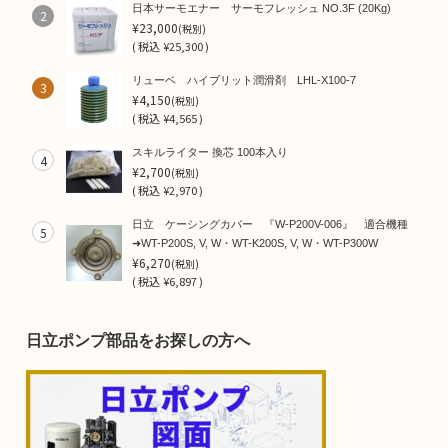
日本サーモエナー サーモフレッシュ NO.3F (20Kg)
2
¥23,000
(税別)
(
税込
¥25,300 )
リューベ ハイブリット潤滑剤 LHL-X100-7
3
¥4,150
(税別)
(
税込
¥4,565 )
スキルライター 換芯 100本入り
4
¥2,700
(税別)
(
税込
¥2,970 )
日立 ケーシングカバー 『W-P200V-006』 適合機種
5
➜WT-P200S, V, W・WT-K200S, V, W・WT-P300W
¥6,270
(税別)
(
税込
¥6,897 )
日立ポンプ部品をお探しの方へ