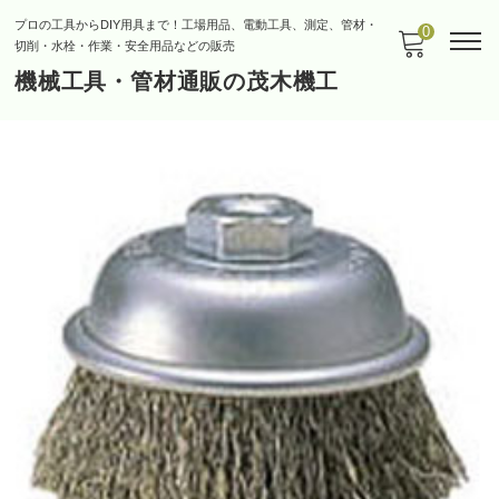
プロの工具からDIY用具まで！工場用品、電動工具、測定、管材・
0
切削・水栓・作業・安全用品などの販売
機械工具・管材通販の茂木機工