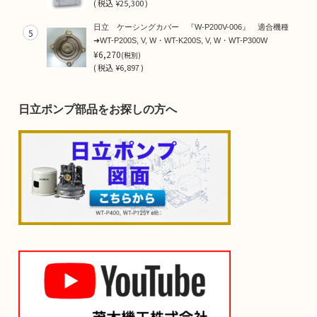
(
税込
¥25,300 )
日立 ケーシングカバー 『W-P200V-006』 適合機種
5
➜WT-P200S, V, W・WT-K200S, V, W・WT-P300W
¥6,270
(税別)
(
税込
¥6,897 )
日立ポンプ部品をお探しの方へ