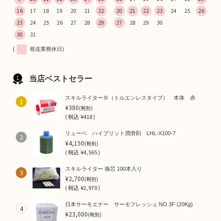
16
17
18
19
20
21
22
20
21
22
23
24
25
26
23
24
25
26
27
28
29
27
28
29
30
30
31
(
発送業務休日)
当店ベストセラー
スキルライターⅢ（トルエンレスタイプ） 本体 赤
1
¥380
(税別)
(
税込
¥418 )
リューベ ハイブリット潤滑剤 LHL-X100-7
2
¥4,150
(税別)
(
税込
¥4,565 )
スキルライター 換芯 100本入り
3
¥2,700
(税別)
(
税込
¥2,970 )
日本サーモエナー サーモフレッシュ NO.3F (20Kg)
4
¥23,000
(税別)