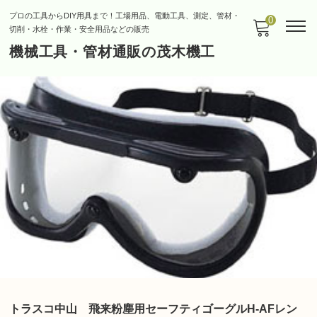
プロの工具からDIY用具まで！工場用品、電動工具、測定、管材・
0
切削・水栓・作業・安全用品などの販売
機械工具・管材通販の茂木機工
トラスコ中山 飛来粉塵用セーフティゴーグルH-AFレン