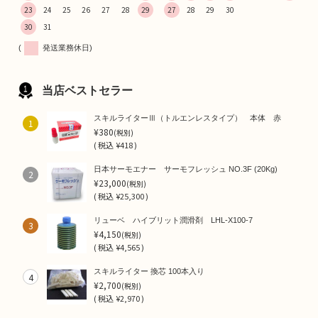
23
24
25
26
27
28
29
27
28
29
30
30
31
(
発送業務休日)
当店ベストセラー
スキルライターⅢ（トルエンレスタイプ） 本体 赤
1
¥380
(税別)
(
税込
¥418 )
日本サーモエナー サーモフレッシュ NO.3F (20Kg)
2
¥23,000
(税別)
(
税込
¥25,300 )
リューベ ハイブリット潤滑剤 LHL-X100-7
3
¥4,150
(税別)
(
税込
¥4,565 )
スキルライター 換芯 100本入り
4
¥2,700
(税別)
(
税込
¥2,970 )