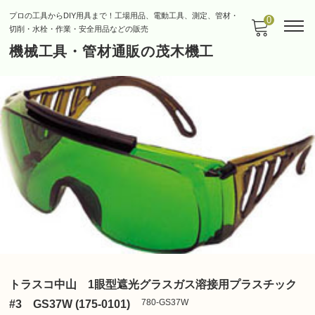
プロの工具からDIY用具まで！工場用品、電動工具、測定、管材・
0
切削・水栓・作業・安全用品などの販売
機械工具・管材通販の茂木機工
トラスコ中山 1眼型遮光グラスガス溶接用プラスチック
780-GS37W
#3 GS37W (175-0101)