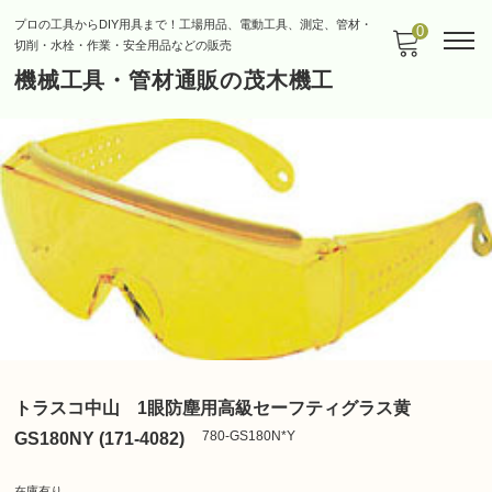
プロの工具からDIY用具まで！工場用品、電動工具、測定、管材・
0
切削・水栓・作業・安全用品などの販売
機械工具・管材通販の茂木機工
トラスコ中山 1眼防塵用高級セーフティグラス黄
780-GS180N*Y
GS180NY (171-4082)
在庫有り