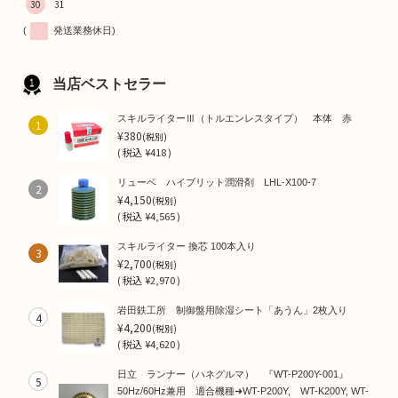
30
31
(
発送業務休日)
当店ベストセラー
スキルライターⅢ（トルエンレスタイプ） 本体 赤
1
¥380
(税別)
(
税込
¥418 )
リューベ ハイブリット潤滑剤 LHL-X100-7
2
¥4,150
(税別)
(
税込
¥4,565 )
スキルライター 換芯 100本入り
3
¥2,700
(税別)
(
税込
¥2,970 )
岩田鉄工所 制御盤用除湿シート「あうん」2枚入り
4
¥4,200
(税別)
(
税込
¥4,620 )
日立 ランナー（ハネグルマ） 『WT-P200Y-001』
5
50Hz/60Hz兼用 適合機種➜WT-P200Y, WT-K200Y, WT-