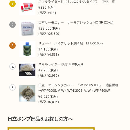
スキルライターⅢ（トルエンレスタイプ） 本体 赤
1
¥380
(税別)
(
税込
¥418 )
日本サーモエナー サーモフレッシュ NO.3F (20Kg)
2
¥23,000
(税別)
(
税込
¥25,300 )
リューベ ハイブリット潤滑剤 LHL-X100-7
3
¥4,150
(税別)
(
税込
¥4,565 )
スキルライター 換芯 100本入り
4
¥2,700
(税別)
(
税込
¥2,970 )
日立 ケーシングカバー 『W-P200V-006』 適合機種
5
➜WT-P200S, V, W・WT-K200S, V, W・WT-P300W
¥6,270
(税別)
(
税込
¥6,897 )
日立ポンプ部品をお探しの方へ