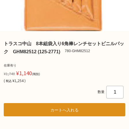
トラスコ中山 8本組袋入り6角棒レンチセットビニルパッ
780-GHM82512
ク GHM82512 (125-2771)
在庫有り
¥1,140
¥1,740
(税別)
(
¥1,254 )
税込
数量