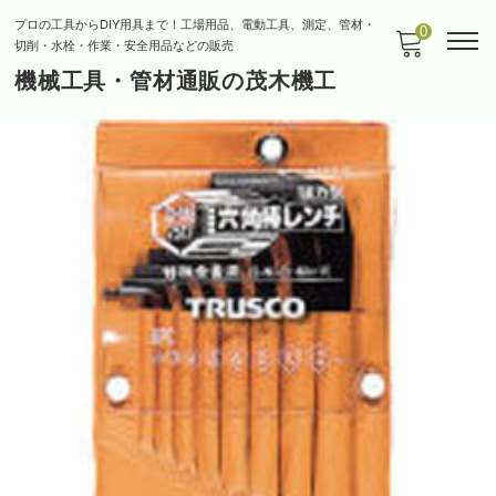
プロの工具からDIY用具まで！工場用品、電動工具、測定、管材・
0
切削・水栓・作業・安全用品などの販売
機械工具・管材通販の茂木機工