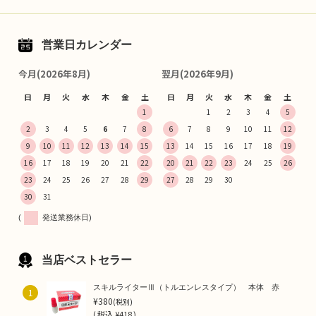
営業日カレンダー
今月(2026年8月)
翌月(2026年9月)
日
月
火
水
木
金
土
日
月
火
水
木
金
土
1
1
2
3
4
5
2
3
4
5
6
7
8
6
7
8
9
10
11
12
9
10
11
12
13
14
15
13
14
15
16
17
18
19
16
17
18
19
20
21
22
20
21
22
23
24
25
26
23
24
25
26
27
28
29
27
28
29
30
30
31
(
発送業務休日)
当店ベストセラー
スキルライターⅢ（トルエンレスタイプ） 本体 赤
1
¥380
(税別)
(
税込
¥418 )