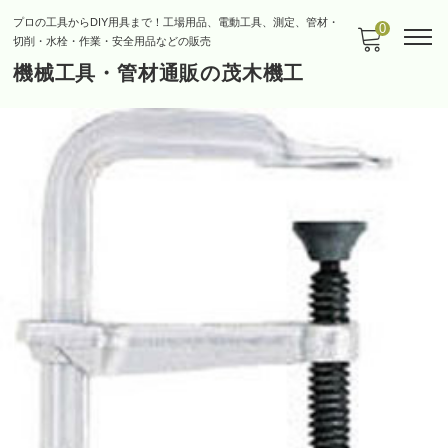
プロの工具からDIY用具まで！工場用品、電動工具、測定、管材・
0
切削・水栓・作業・安全用品などの販売
機械工具・管材通販の茂木機工