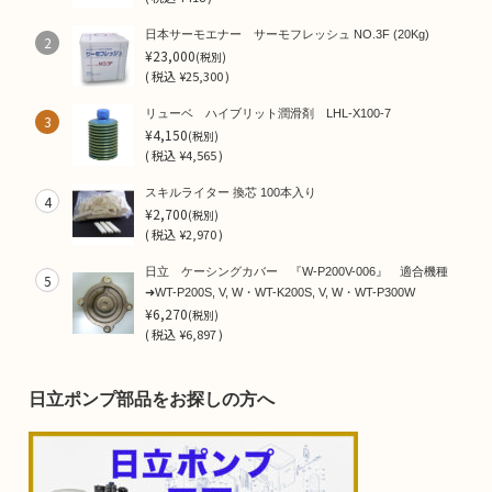
日本サーモエナー サーモフレッシュ NO.3F (20Kg)
2
¥23,000
(税別)
(
税込
¥25,300 )
リューベ ハイブリット潤滑剤 LHL-X100-7
3
¥4,150
(税別)
(
税込
¥4,565 )
スキルライター 換芯 100本入り
4
¥2,700
(税別)
(
税込
¥2,970 )
日立 ケーシングカバー 『W-P200V-006』 適合機種
5
➜WT-P200S, V, W・WT-K200S, V, W・WT-P300W
¥6,270
(税別)
(
税込
¥6,897 )
日立ポンプ部品をお探しの方へ