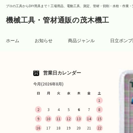
プロの工具からDIY用具まで！工場用品、電動工具、測定、管材・切削・水栓・作業・
機械工具・管材通販の茂木機工
ホーム
お知らせ
商品ジャンル
日立ポンプ
営業日カレンダー
今月(2026年8月)
日
月
火
水
木
金
土
1
2
3
4
5
6
7
8
9
10
11
12
13
14
15
16
17
18
19
20
21
22