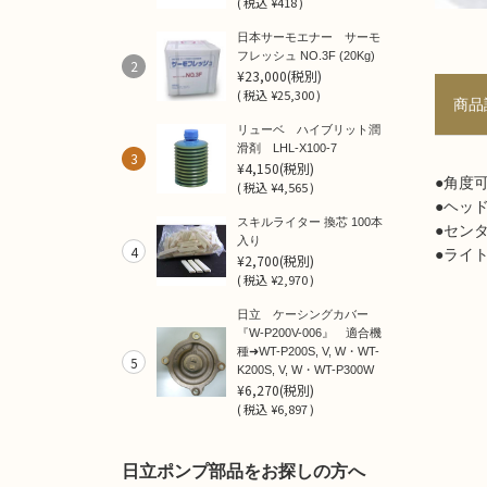
(
税込
¥418 )
日本サーモエナー サーモ
フレッシュ NO.3F (20Kg)
2
¥23,000
(税別)
(
税込
¥25,300 )
商品
リューベ ハイブリット潤
滑剤 LHL-X100-7
3
¥4,150
(税別)
●角度可
(
税込
¥4,565 )
●ヘッ
スキルライター 換芯 100本
●セン
入り
4
●ライ
¥2,700
(税別)
(
税込
¥2,970 )
日立 ケーシングカバー
『W-P200V-006』 適合機
種➜WT-P200S, V, W・WT-
5
K200S, V, W・WT-P300W
¥6,270
(税別)
(
税込
¥6,897 )
日立ポンプ部品をお探しの方へ