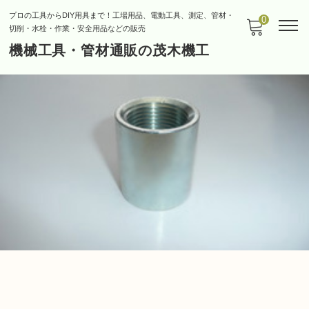
プロの工具からDIY用具まで！工場用品、電動工具、測定、管材・
0
切削・水栓・作業・安全用品などの販売
機械工具・管材通販の茂木機工