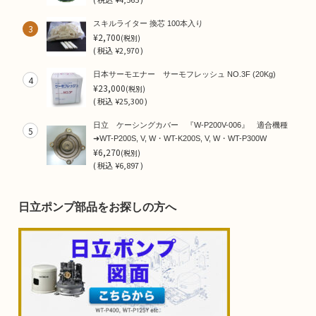
スキルライター 換芯 100本入り
3
¥2,700
(税別)
(
税込
¥2,970 )
日本サーモエナー サーモフレッシュ NO.3F (20Kg)
4
¥23,000
(税別)
(
税込
¥25,300 )
日立 ケーシングカバー 『W-P200V-006』 適合機種
5
➜WT-P200S, V, W・WT-K200S, V, W・WT-P300W
¥6,270
(税別)
(
税込
¥6,897 )
日立ポンプ部品をお探しの方へ