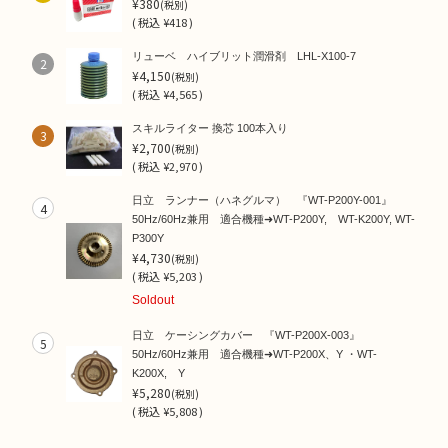
¥380
(税別)
(
税込
¥418 )
リューベ ハイブリット潤滑剤 LHL-X100-7
2
¥4,150
(税別)
(
税込
¥4,565 )
スキルライター 換芯 100本入り
3
¥2,700
(税別)
(
税込
¥2,970 )
日立 ランナー（ハネグルマ） 『WT-P200Y-001』
4
50Hz/60Hz兼用 適合機種➜WT-P200Y, WT-K200Y, WT-
P300Y
¥4,730
(税別)
(
税込
¥5,203 )
Soldout
日立 ケーシングカバー 『WT-P200X-003』
5
50Hz/60Hz兼用 適合機種➜WT-P200X、Y ・WT-
K200X, Y
¥5,280
(税別)
(
税込
¥5,808 )