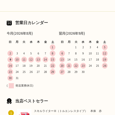
営業日カレンダー
今月(2026年8月)
翌月(2026年9月)
日
月
火
水
木
金
土
日
月
火
水
木
金
土
1
1
2
3
4
5
2
3
4
5
6
7
8
6
7
8
9
10
11
12
9
10
11
12
13
14
15
13
14
15
16
17
18
19
16
17
18
19
20
21
22
20
21
22
23
24
25
26
23
24
25
26
27
28
29
27
28
29
30
30
31
(
発送業務休日)
当店ベストセラー
スキルライターⅢ（トルエンレスタイプ） 本体 赤
1