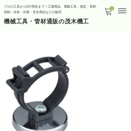
プロの工具からDIY用具まで！工場用品、電動工具、測定、管材・
0
切削・水栓・作業・安全用品などの販売
機械工具・管材通販の茂木機工