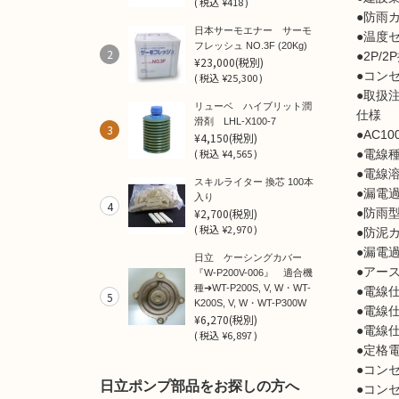
(
税込
¥418 )
●防雨
日本サーモエナー サーモ
●温度
フレッシュ NO.3F (20Kg)
2
●2P/
¥23,000
(税別)
●コン
(
税込
¥25,300 )
●取扱
リューベ ハイブリット潤
仕様
滑剤 LHL-X100-7
3
●AC10
¥4,150
(税別)
(
税込
¥4,565 )
●電線
●電線
スキルライター 換芯 100本
●漏電
入り
4
¥2,700
(税別)
●防雨
(
税込
¥2,970 )
●防泥
●漏電
日立 ケーシングカバー
●アー
『W-P200V-006』 適合機
種➜WT-P200S, V, W・WT-
●電線仕
5
K200S, V, W・WT-P300W
●電線仕
¥6,270
(税別)
●電線仕
(
税込
¥6,897 )
●定格電流
●コンセ
日立ポンプ部品をお探しの方へ
●コンセ