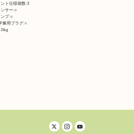
セント仕様個数:3
ンサー:○
ンプ:○
3P兼用プラグ:○
.0kg