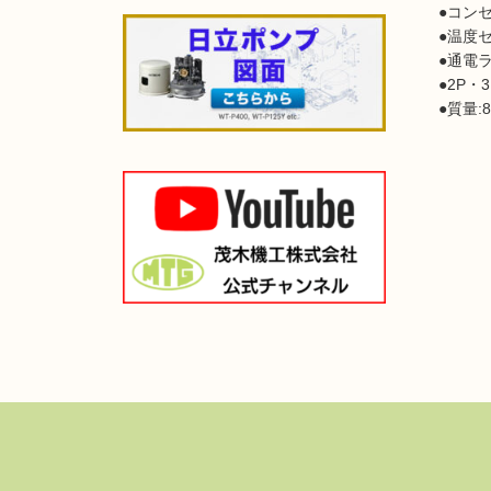
●コン
●温度セ
●通電ラ
●2P・
●質量:8