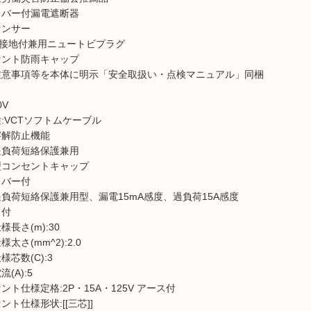
カバー付漏電遮断器
センサー
2P接地付兼用ニュートビプラグ
セント防雨キャップ
注意事項等を本体に明示「安全取扱い・点検マニュアル」同梱
0V
種:VCTソフトムケーブル
溶解防止機能
過負荷短絡保護兼用
型コンセントキャップ
カバー付
過負荷短絡保護兼用型、漏電15mA感度、過負荷15A感度
ス付
様長さ(m):30
様太さ(mm^2):2.0
様芯数(C):3
(A):5
ント仕様定格:2P・15A・125V アース付
ント仕様形状:[[三芯]]