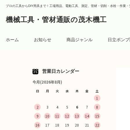
プロの工具からDIY用具まで！工場用品、電動工具、測定、管材・切削・水栓・作業・
機械工具・管材通販の茂木機工
ホーム
お知らせ
商品ジャンル
日立ポンプ
営業日カレンダー
今月(2026年8月)
日
月
火
水
木
金
土
1
2
3
4
5
6
7
8
9
10
11
12
13
14
15
16
17
18
19
20
21
22