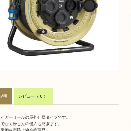
説明
レビュー
（ 0 ）
タイガーリールの屋外仕様タイプです。
けでなく粉じんの侵入も防ぎます。
業労働災害防止協会推薦品