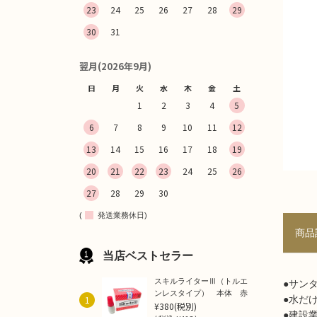
23
24
25
26
27
28
29
30
31
翌月(2026年9月)
日
月
火
水
木
金
土
1
2
3
4
5
6
7
8
9
10
11
12
13
14
15
16
17
18
19
20
21
22
23
24
25
26
27
28
29
30
(
発送業務休日)
商品
当店ベストセラー
スキルライターⅢ（トルエ
●サン
ンレスタイプ） 本体 赤
1
●水だ
¥380
(税別)
●建設