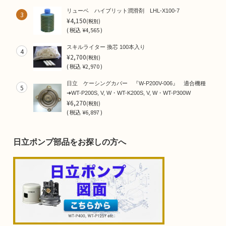
リューベ ハイブリット潤滑剤 LHL-X100-7
3
¥4,150
(税別)
(
税込
¥4,565 )
スキルライター 換芯 100本入り
4
¥2,700
(税別)
(
税込
¥2,970 )
日立 ケーシングカバー 『W-P200V-006』 適合機種
5
➜WT-P200S, V, W・WT-K200S, V, W・WT-P300W
¥6,270
(税別)
(
税込
¥6,897 )
日立ポンプ部品をお探しの方へ