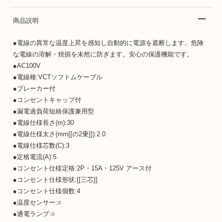
商品説明
●電線の異常な温度上昇を感知し自動的に電源を遮断します。危険
な電線の溶解・焼損を未然に防ぎます。安心の保護機能です。
●AC100V
●電線種:VCTソフトムケーブル
●ブレーカー付
●コンセントキャップ付
●漏電過負荷短絡保護兼用型
●電線仕様長さ(m):30
●電線仕様太さ(mm[[の2乗]]):2.0
●電線仕様芯数(C):3
●定格電流(A):5
●コンセント仕様定格:2P・15A・125V アース付
●コンセント仕様形状:[[三芯]]
●コンセント仕様個数:4
●温度センサー:○
●通電ランプ:○