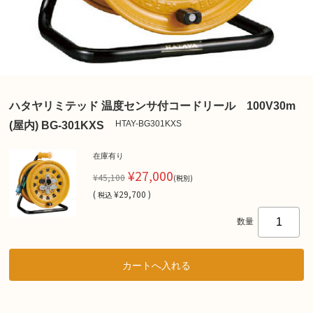
ハタヤリミテッド 温度センサ付コードリール 100V30m
HTAY-BG301KXS
(屋内) BG-301KXS
在庫有り
¥27,000
¥45,100
(税別)
(
¥29,700 )
税込
数量