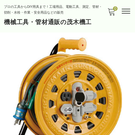
プロの工具からDIY用具まで！工場用品、電動工具、測定、管材・
0
切削・水栓・作業・安全用品などの販売
機械工具・管材通販の茂木機工