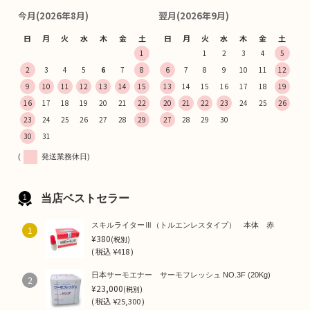
今月(2026年8月)
翌月(2026年9月)
日
月
火
水
木
金
土
日
月
火
水
木
金
土
1
1
2
3
4
5
2
3
4
5
6
7
8
6
7
8
9
10
11
12
9
10
11
12
13
14
15
13
14
15
16
17
18
19
16
17
18
19
20
21
22
20
21
22
23
24
25
26
23
24
25
26
27
28
29
27
28
29
30
30
31
(
発送業務休日)
当店ベストセラー
スキルライターⅢ（トルエンレスタイプ） 本体 赤
1
¥380
(税別)
(
税込
¥418 )
日本サーモエナー サーモフレッシュ NO.3F (20Kg)
2
¥23,000
(税別)
(
税込
¥25,300 )