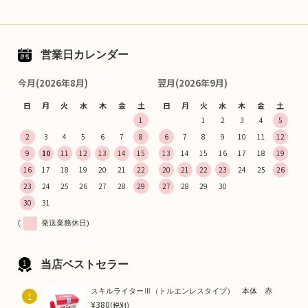
営業日カレンダー
今月(2026年8月)
翌月(2026年9月)
日
月
火
水
木
金
土
日
月
火
水
木
金
土
1
1
2
3
4
5
2
3
4
5
6
7
8
6
7
8
9
10
11
12
9
10
11
12
13
14
15
13
14
15
16
17
18
19
16
17
18
19
20
21
22
20
21
22
23
24
25
26
23
24
25
26
27
28
29
27
28
29
30
30
31
(
発送業務休日)
当店ベストセラー
スキルライターⅢ（トルエンレスタイプ） 本体 赤
1
¥380
(税別)