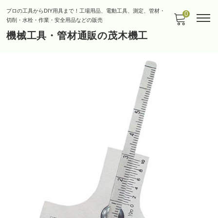
プロの工具からDIY用具まで！工場用品、電動工具、測定、管材・
0
切削・水栓・作業・安全用品などの販売
機械工具・管材通販の茂木機工