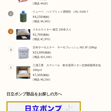
(
税込
¥418 )
リューベ ハイブリット潤滑剤 LHL-X100-7
2
¥4,150
(税別)
(
税込
¥4,565 )
スキルライター 換芯 100本入り
3
¥2,700
(税別)
(
税込
¥2,970 )
日本サーモエナー サーモフレッシュ NO.3F (20Kg)
4
¥23,000
(税別)
(
税込
¥25,300 )
三浦工業 カマトール 軟水器用イオン交換樹脂再生塩
5
10Kg×2
¥7,500
(税別)
(
税込
¥8,250 )
日立ポンプ部品をお探しの方へ