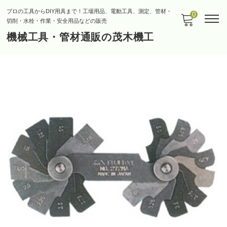
プロの工具からDIY用具まで！工場用品、電動工具、測定、管材・
0
切削・水栓・作業・安全用品などの販売
機械工具・管材通販の茂木機工