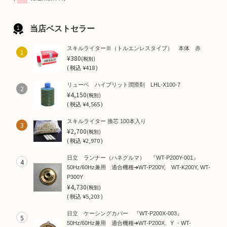
当店ベストセラー
スキルライターⅢ（トルエンレスタイプ） 本体 赤
1
¥380
(税別)
(
税込
¥418 )
リューベ ハイブリット潤滑剤 LHL-X100-7
2
¥4,150
(税別)
(
税込
¥4,565 )
スキルライター 換芯 100本入り
3
¥2,700
(税別)
(
税込
¥2,970 )
日立 ランナー（ハネグルマ） 『WT-P200Y-001』
4
50Hz/60Hz兼用 適合機種➜WT-P200Y, WT-K200Y, WT-
P300Y
¥4,730
(税別)
(
税込
¥5,203 )
日立 ケーシングカバー 『WT-P200X-003』
5
50Hz/60Hz兼用 適合機種➜WT-P200X、Y ・WT-