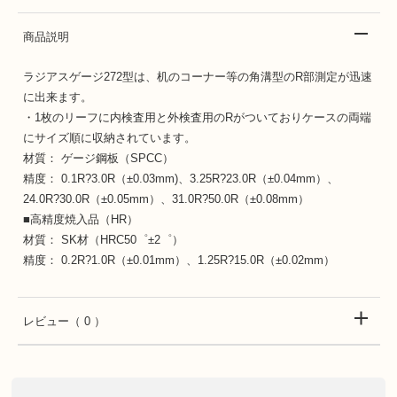
商品説明
ラジアスゲージ272型は、机のコーナー等の角溝型のR部測定が迅速
に出来ます。
・1枚のリーフに内検査用と外検査用のRがついておりケースの両端
にサイズ順に収納されています。
材質： ゲージ鋼板（SPCC）
精度： 0.1R?3.0R（±0.03mm)、3.25R?23.0R（±0.04mm）、
24.0R?30.0R（±0.05mm）、31.0R?50.0R（±0.08mm）
■高精度焼入品（HR）
材質： SK材（HRC50゜±2゜）
精度： 0.2R?1.0R（±0.01mm）、1.25R?15.0R（±0.02mm）
レビュー
（ 0 ）