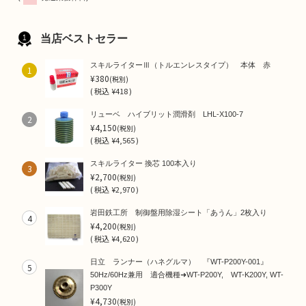
当店ベストセラー
スキルライターⅢ（トルエンレスタイプ） 本体 赤
1
¥380
(税別)
(
税込
¥418 )
リューベ ハイブリット潤滑剤 LHL-X100-7
2
¥4,150
(税別)
(
税込
¥4,565 )
スキルライター 換芯 100本入り
3
¥2,700
(税別)
(
税込
¥2,970 )
岩田鉄工所 制御盤用除湿シート「あうん」2枚入り
4
¥4,200
(税別)
(
税込
¥4,620 )
日立 ランナー（ハネグルマ） 『WT-P200Y-001』
5
50Hz/60Hz兼用 適合機種➜WT-P200Y, WT-K200Y, WT-
P300Y
¥4,730
(税別)