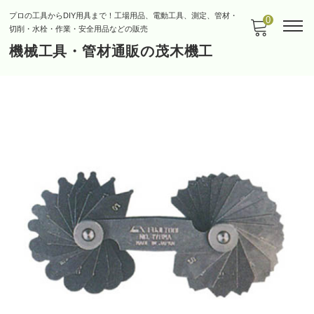
プロの工具からDIY用具まで！工場用品、電動工具、測定、管材・
0
切削・水栓・作業・安全用品などの販売
機械工具・管材通販の茂木機工