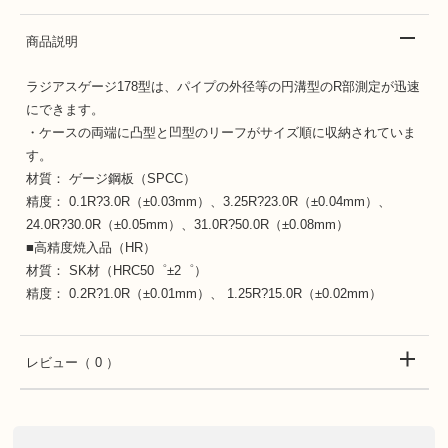
商品説明
ラジアスゲージ178型は、パイプの外径等の円溝型のR部測定が迅速
にできます。
・ケースの両端に凸型と凹型のリーフがサイズ順に収納されていま
す。
材質： ゲージ鋼板（SPCC）
精度： 0.1R?3.0R（±0.03mm）、3.25R?23.0R（±0.04mm）、
24.0R?30.0R（±0.05mm）、31.0R?50.0R（±0.08mm）
■高精度焼入品（HR）
材質： SK材（HRC50゜±2゜）
精度： 0.2R?1.0R（±0.01mm）、 1.25R?15.0R（±0.02mm）
レビュー
（ 0 ）