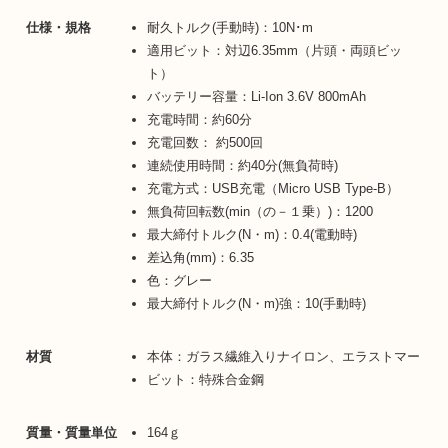
仕様・規格
耐久トルク(手動時)：10N･m
適用ビット：対辺6.35mm（片頭・両頭ビッ
ト）
バッテリー容量：Li-Ion 3.6V 800mAh
充電時間：約60分
充電回数： 約500回
連続使用時間：約40分(無負荷時)
充電方式：USB充電（Micro USB Type-B）
無負荷回転数(min（の－１乗）)：1200
最大締付トルク(N・m)：0.4(電動時)
差込角(mm)：6.35
色：グレー
最大締付トルク(N・m)強：10(手動時)
材質
本体：ガラス繊維入りナイロン、エラストマー
ビット：特殊合金鋼
質量・質量単位
164ｇ