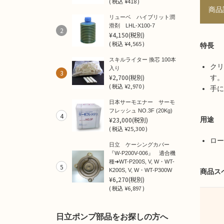
(
税込
¥418 )
商品
リューベ ハイブリット潤
滑剤 LHL-X100-7
2
¥4,150
(税別)
(
税込
¥4,565 )
特長
スキルライター 換芯 100本
クリ
入り
3
¥2,700
(税別)
す。
(
税込
¥2,970 )
手に
日本サーモエナー サーモ
フレッシュ NO.3F (20Kg)
4
¥23,000
(税別)
用途
(
税込
¥25,300 )
ロー
日立 ケーシングカバー
『W-P200V-006』 適合機
種➜WT-P200S, V, W・WT-
5
K200S, V, W・WT-P300W
商品ス
¥6,270
(税別)
(
税込
¥6,897 )
日立ポンプ部品をお探しの方へ