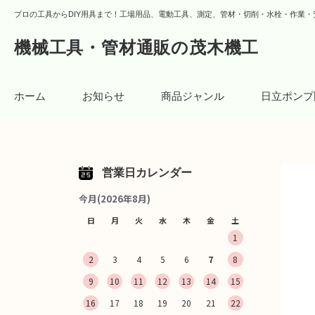
プロの工具からDIY用具まで！工場用品、電動工具、測定、管材・切削・水栓・作業・
機械工具・管材通販の茂木機工
ホーム
お知らせ
商品ジャンル
日立ポンプ
営業日カレンダー
今月(2026年8月)
日
月
火
水
木
金
土
1
2
3
4
5
6
7
8
9
10
11
12
13
14
15
16
17
18
19
20
21
22