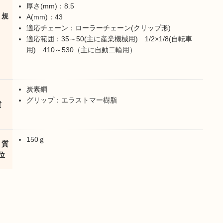
厚さ(mm)：8.5
・規
A(mm)：43
適応チェーン：ローラーチェーン(クリップ形)
適応範囲：35～50(主に産業機械用) 1/2×1/8(自転車
用) 410～530（主に自動二輪用）
炭素鋼
グリップ：エラストマー樹脂
質
150ｇ
・質
位