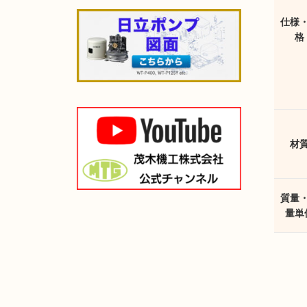
仕様
格
材
質量
量単