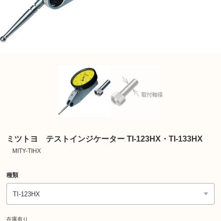
ミツトヨ テストインジケーター TI-123HX・TI-133HX
MITY-TIHX
種類
在庫有り