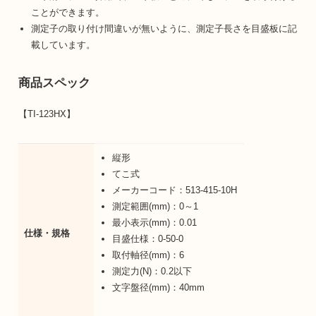
ことができます。
測定子の取り付け間違いが無いように、測定子長さを目盛板に記
載しています。
商品スペック
【TI-123HX】
縦形
てこ式
メーカーコード：513-415-10H
測定範囲(mm)：0～1
最小表示(mm)：0.01
仕様・規格
目盛仕様：0-50-0
取付軸径(mm)：6
測定力(N)：0.2以下
文字盤径(mm)：40mm