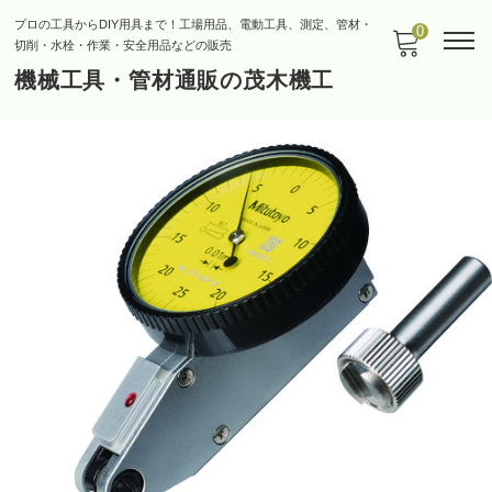
プロの工具からDIY用具まで！工場用品、電動工具、測定、管材・
0
切削・水栓・作業・安全用品などの販売
機械工具・管材通販の茂木機工