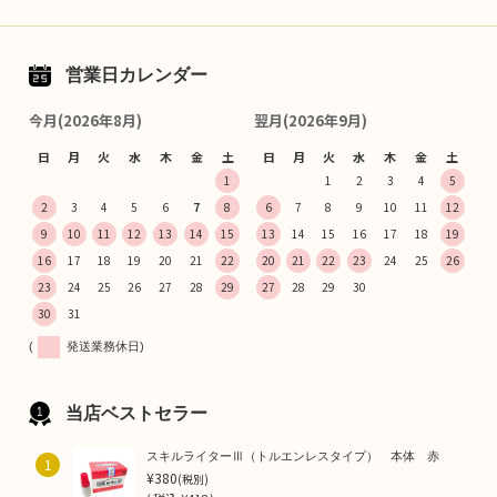
営業日カレンダー
今月(2026年8月)
翌月(2026年9月)
日
月
火
水
木
金
土
日
月
火
水
木
金
土
1
1
2
3
4
5
2
3
4
5
6
7
8
6
7
8
9
10
11
12
9
10
11
12
13
14
15
13
14
15
16
17
18
19
16
17
18
19
20
21
22
20
21
22
23
24
25
26
23
24
25
26
27
28
29
27
28
29
30
30
31
(
発送業務休日)
当店ベストセラー
スキルライターⅢ（トルエンレスタイプ） 本体 赤
1
¥380
(税別)