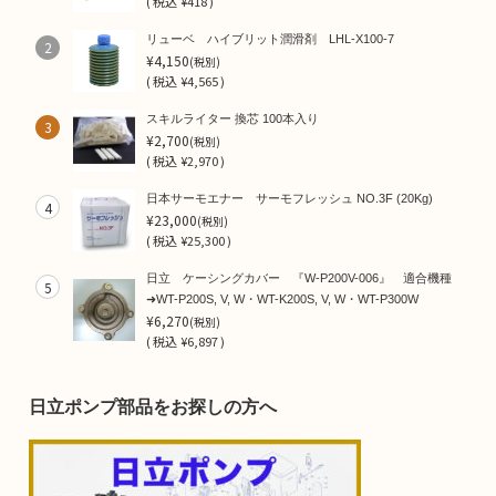
(
税込
¥418 )
リューベ ハイブリット潤滑剤 LHL-X100-7
2
¥4,150
(税別)
(
税込
¥4,565 )
スキルライター 換芯 100本入り
3
¥2,700
(税別)
(
税込
¥2,970 )
日本サーモエナー サーモフレッシュ NO.3F (20Kg)
4
¥23,000
(税別)
(
税込
¥25,300 )
日立 ケーシングカバー 『W-P200V-006』 適合機種
5
➜WT-P200S, V, W・WT-K200S, V, W・WT-P300W
¥6,270
(税別)
(
税込
¥6,897 )
日立ポンプ部品をお探しの方へ