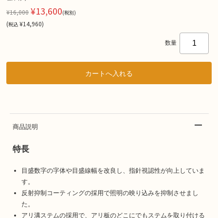
¥13,600
¥16,000
(税別)
(
¥14,960
)
税込
数量
商品説明
特長
目盛数字の字体や目盛線幅を改良し、指針視認性が向上していま
す。
反射抑制コーティングの採用で照明の映り込みを抑制させまし
た。
アリ溝ステムの採用で、アリ板のどこにでもステムを取り付ける