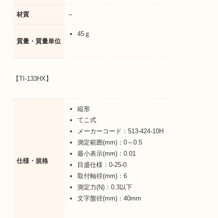
材質
–
45ｇ
質量・質量単位
【TI-133HX】
縦形
てこ式
メーカーコード：513-424-10H
測定範囲(mm)：0～0.5
最小表示(mm)：0.01
仕様・規格
目盛仕様：0-25-0
取付軸径(mm)：6
測定力(N)：0.3以下
文字盤径(mm)：40mm