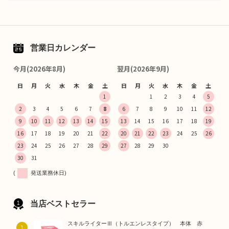
営業日カレンダー
今月(2026年8月)
翌月(2026年9月)
日
月
火
水
木
金
土
日
月
火
水
木
金
土
1
1
2
3
4
5
2
3
4
5
6
7
8
6
7
8
9
10
11
12
9
10
11
12
13
14
15
13
14
15
16
17
18
19
16
17
18
19
20
21
22
20
21
22
23
24
25
26
23
24
25
26
27
28
29
27
28
29
30
30
31
(
発送業務休日)
当店ベストセラー
スキルライターⅢ（トルエンレスタイプ） 本体 赤
1