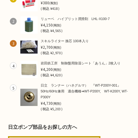
¥380
(税別)
(
税込
¥418 )
リューベ ハイブリット潤滑剤 LHL-X100-7
2
¥4,150
(税別)
(
税込
¥4,565 )
スキルライター 換芯 100本入り
3
¥2,700
(税別)
(
税込
¥2,970 )
岩田鉄工所 制御盤用除湿シート「あうん」2枚入り
4
¥4,200
(税別)
(
税込
¥4,620 )
日立 ランナー（ハネグルマ） 『WT-P200Y-001』
5
50Hz/60Hz兼用 適合機種➜WT-P200Y, WT-K200Y, WT-
P300Y
¥4,730
(税別)
(
税込
¥5,203 )
日立ポンプ部品をお探しの方へ