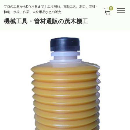
プロの工具からDIY用具まで！工場用品、電動工具、測定、管材・
0
切削・水栓・作業・安全用品などの販売
機械工具・管材通販の茂木機工