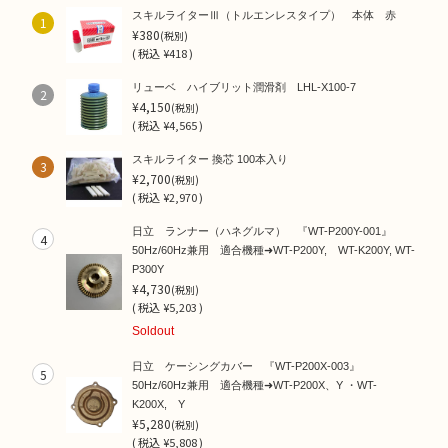
スキルライターⅢ（トルエンレスタイプ） 本体 赤
1
¥380
(税別)
(
税込
¥418 )
リューベ ハイブリット潤滑剤 LHL-X100-7
2
¥4,150
(税別)
(
税込
¥4,565 )
スキルライター 換芯 100本入り
3
¥2,700
(税別)
(
税込
¥2,970 )
日立 ランナー（ハネグルマ） 『WT-P200Y-001』
4
50Hz/60Hz兼用 適合機種➜WT-P200Y, WT-K200Y, WT-
P300Y
¥4,730
(税別)
(
税込
¥5,203 )
Soldout
日立 ケーシングカバー 『WT-P200X-003』
5
50Hz/60Hz兼用 適合機種➜WT-P200X、Y ・WT-
K200X, Y
¥5,280
(税別)
(
税込
¥5,808 )