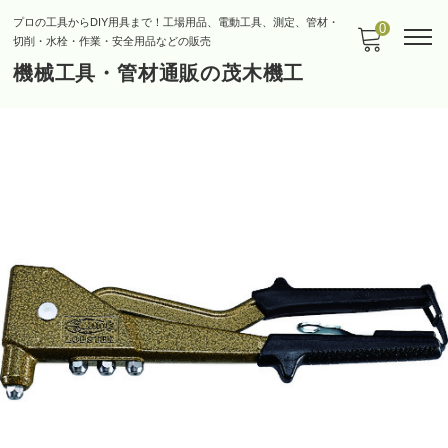
プロの工具からDIY用具まで！工場用品、電動工具、測定、管材・
0
切削・水栓・作業・安全用品などの販売
機械工具・管材通販の茂木機工