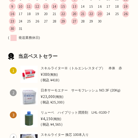
9
10
11
12
13
14
15
13
14
15
16
17
18
19
16
17
18
19
20
21
22
20
21
22
23
24
25
26
23
24
25
26
27
28
29
27
28
29
30
30
31
(
発送業務休日)
当店ベストセラー
スキルライターⅢ（トルエンレスタイプ） 本体 赤
1
¥380
(税別)
(
税込
¥418 )
日本サーモエナー サーモフレッシュ NO.3F (20Kg)
2
¥23,000
(税別)
(
税込
¥25,300 )
リューベ ハイブリット潤滑剤 LHL-X100-7
3
¥4,150
(税別)
(
税込
¥4,565 )
スキルライター 換芯 100本入り
4