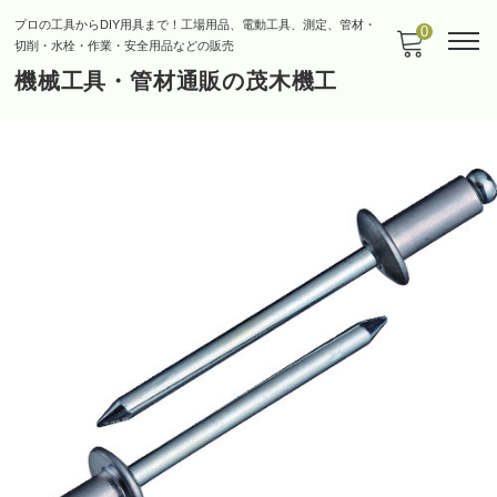
プロの工具からDIY用具まで！工場用品、電動工具、測定、管材・
0
切削・水栓・作業・安全用品などの販売
機械工具・管材通販の茂木機工