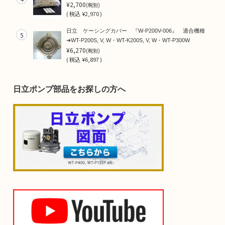
¥2,700
(税別)
(
税込
¥2,970 )
日立 ケーシングカバー 『W-P200V-006』 適合機種
5
➜WT-P200S, V, W・WT-K200S, V, W・WT-P300W
¥6,270
(税別)
(
税込
¥6,897 )
日立ポンプ部品をお探しの方へ