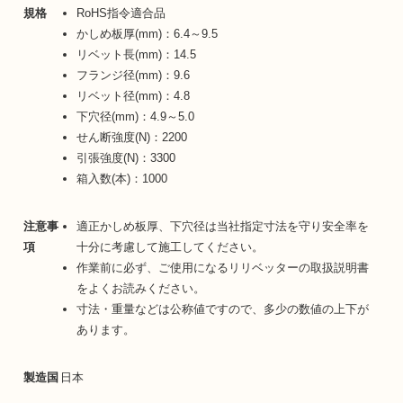
規格
RoHS指令適合品
かしめ板厚(mm)：6.4～9.5
リベット長(mm)：14.5
フランジ径(mm)：9.6
リベット径(mm)：4.8
下穴径(mm)：4.9～5.0
せん断強度(N)：2200
引張強度(N)：3300
箱入数(本)：1000
注意事
適正かしめ板厚、下穴径は当社指定寸法を守り安全率を
項
十分に考慮して施工してください。
作業前に必ず、ご使用になるリリベッターの取扱説明書
をよくお読みください。
寸法・重量などは公称値ですので、多少の数値の上下が
あります。
製造国
日本