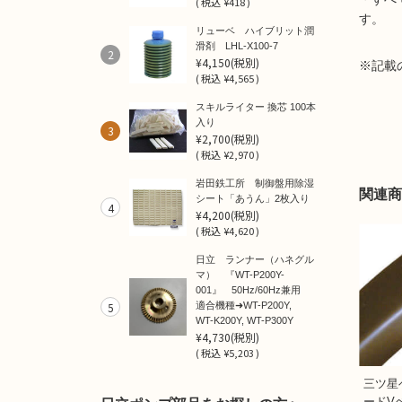
(
税込
¥418 )
す。
リューベ ハイブリット潤
滑剤 LHL-X100-7
2
¥4,150
(税別)
※記載
(
税込
¥4,565 )
スキルライター 換芯 100本
入り
3
¥2,700
(税別)
(
税込
¥2,970 )
岩田鉄工所 制御盤用除湿
関連商
シート「あうん」2枚入り
4
¥4,200
(税別)
(
税込
¥4,620 )
日立 ランナー（ハネグル
マ） 『WT-P200Y-
001』 50Hz/60Hz兼用
5
適合機種➜WT-P200Y,
WT-K200Y, WT-P300Y
¥4,730
(税別)
(
税込
¥5,203 )
三ツ星
ードV