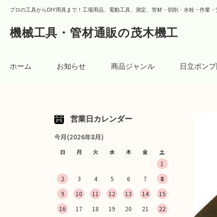
プロの工具からDIY用具まで！工場用品、電動工具、測定、管材・切削・水栓・作業・
機械工具・管材通販の茂木機工
ホーム
お知らせ
商品ジャンル
日立ポンプ
営業日カレンダー
今月(2026年8月)
日
月
火
水
木
金
土
1
2
3
4
5
6
7
8
9
10
11
12
13
14
15
16
17
18
19
20
21
22