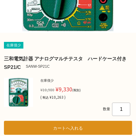
在庫僅少
三和電気計器 アナログマルチテスタ ハードケース付き
SANW-SP21C
SP21/C
在庫僅少
¥9,330
¥10,980
(税別)
(
¥10,263 )
税込
数量