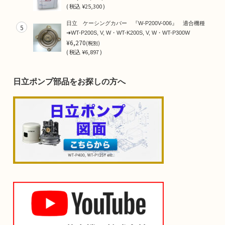
(
税込
¥25,300 )
日立 ケーシングカバー 『W-P200V-006』 適合機種
5
➜WT-P200S, V, W・WT-K200S, V, W・WT-P300W
¥6,270
(税別)
(
税込
¥6,897 )
日立ポンプ部品をお探しの方へ