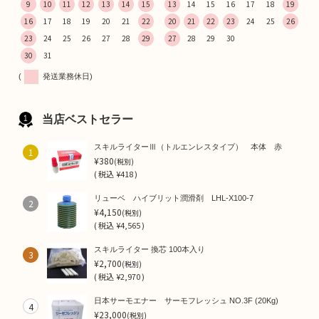
9
10
11
12
13
14
15
13
14
15
16
17
18
19
16
17
18
19
20
21
22
20
21
22
23
24
25
26
23
24
25
26
27
28
29
27
28
29
30
30
31
(
発送業務休日)
当店ベストセラー
スキルライターⅢ（トルエンレスタイプ） 本体 赤
1
¥380
(税別)
(
税込
¥418 )
リューベ ハイブリット潤滑剤 LHL-X100-7
2
¥4,150
(税別)
(
税込
¥4,565 )
スキルライター 換芯 100本入り
3
¥2,700
(税別)
(
税込
¥2,970 )
日本サーモエナー サーモフレッシュ NO.3F (20Kg)
4
¥23,000
(税別)