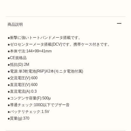
商品説明
●衝撃に強いトートバンドメータ搭載です。
●ゼロセンターメータ搭載(DCV)です。携帯ケース付きです。
●本体寸法:144×99×41mm
●CE規格品
●抵抗(Ω):2M
●電源:単3乾電池(R6P)X2本(モニタ電池付属)
●交流電圧(V):600
●直流電圧(V):600
●直流電流(A):0.3
●コンデンサ容量(F):500μ
●導通チェック:100Ω以下でブザー音
●バッテリチェック:1.5V
●質量(g):370