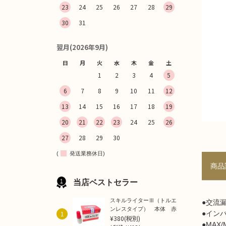
23
24
25
26
27
28
29
30
31
翌月(2026年9月)
日
月
火
水
木
金
土
1
2
3
4
5
6
7
8
9
10
11
12
13
14
15
16
17
18
19
20
21
22
23
24
25
26
27
28
29
30
(
発送業務休日)
商品
当店ベストセラー
スキルライターⅢ（トルエ
●交流
ンレスタイプ） 本体 赤
1
●イン
¥380
(税別)
●MAX