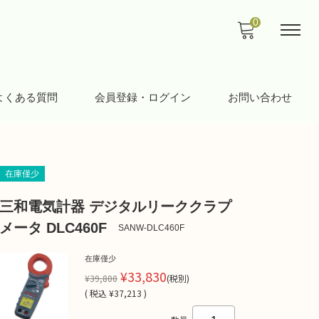
0
よくある質問
会員登録・ログイン
お問い合わせ
在庫僅少
三和電気計器 デジタルリーククラプ
メータ DLC460F
SANW-DLC460F
在庫僅少
¥33,830
¥39,800
(税別)
(
税込
¥37,213 )