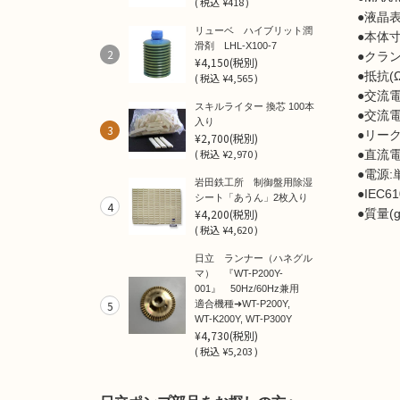
(
税込
¥418 )
●液晶
リューベ ハイブリット潤
●本体寸
滑剤 LHL-X100-7
2
●クラン
¥4,150
(税別)
●抵抗(Ω)
(
税込
¥4,565 )
●交流電流
スキルライター 換芯 100本
●交流電圧
入り
3
●リーク電
¥2,700
(税別)
(
税込
¥2,970 )
●直流電圧
●電源:
岩田鉄工所 制御盤用除湿
●IEC6
シート「あうん」2枚入り
4
¥4,200
(税別)
●質量(g
(
税込
¥4,620 )
日立 ランナー（ハネグル
マ） 『WT-P200Y-
001』 50Hz/60Hz兼用
5
適合機種➜WT-P200Y,
WT-K200Y, WT-P300Y
¥4,730
(税別)
(
税込
¥5,203 )