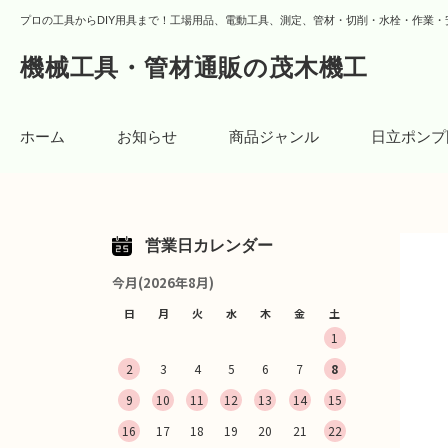
プロの工具からDIY用具まで！工場用品、電動工具、測定、管材・切削・水栓・作業・
機械工具・管材通販の茂木機工
ホーム
お知らせ
商品ジャンル
日立ポンプ
営業日カレンダー
今月(2026年8月)
日
月
火
水
木
金
土
1
2
3
4
5
6
7
8
9
10
11
12
13
14
15
16
17
18
19
20
21
22