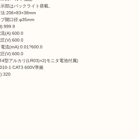
表示部はバックライト搭載。
法:206×83×38mm
プ開口径:φ35mm
:999.9
(A):600.0
(V):600.0
流(mA):0.01?600.0
(V):600.0
単4型アルカリ(LR03)×2(モニタ電池付属)
1010-1 CAT3 600V準拠
):320