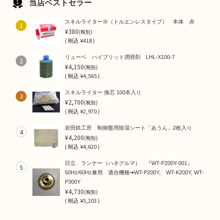
当店ベストセラー
スキルライターⅢ（トルエンレスタイプ） 本体 赤
1
¥380
(税別)
(
税込
¥418 )
リューベ ハイブリット潤滑剤 LHL-X100-7
2
¥4,150
(税別)
(
税込
¥4,565 )
スキルライター 換芯 100本入り
3
¥2,700
(税別)
(
税込
¥2,970 )
岩田鉄工所 制御盤用除湿シート「あうん」2枚入り
4
¥4,200
(税別)
(
税込
¥4,620 )
日立 ランナー（ハネグルマ） 『WT-P200Y-001』
5
50Hz/60Hz兼用 適合機種➜WT-P200Y, WT-K200Y, WT-
P300Y
¥4,730
(税別)
(
税込
¥5,203 )