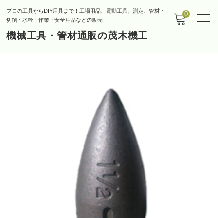
プロの工具からDIY用具まで！工場用品、電動工具、測定、管材・
0
切削・水栓・作業・安全用品などの販売
機械工具・管材通販の茂木機工