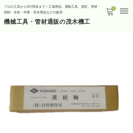
プロの工具からDIY用具まで！工場用品、電動工具、測定、管材・
0
切削・水栓・作業・安全用品などの販売
機械工具・管材通販の茂木機工