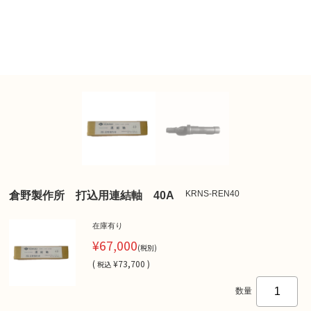
KRNS-REN40
倉野製作所 打込用連結軸 40A
在庫有り
¥67,000
(税別)
(
¥73,700 )
税込
数量