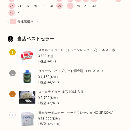
23
24
25
26
27
28
29
27
28
29
30
30
31
(
発送業務休日)
当店ベストセラー
スキルライターⅢ（トルエンレスタイプ） 本体 赤
1
¥380
(税別)
(
税込
¥418 )
リューベ ハイブリット潤滑剤 LHL-X100-7
2
¥4,150
(税別)
(
税込
¥4,565 )
スキルライター 換芯 100本入り
3
¥2,700
(税別)
(
税込
¥2,970 )
日本サーモエナー サーモフレッシュ NO.3F (20Kg)
4
¥23,000
(税別)
(
税込
¥25,300 )