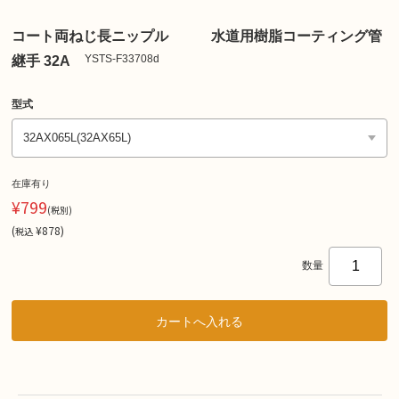
コート両ねじ長ニップル 水道用樹脂コーティング管
YSTS-F33708d
継手 32A
型式
在庫有り
¥799
(税別)
(
¥878
)
税込
数量