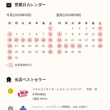
営業日カレンダー
今月(2026年8月)
翌月(2026年9月)
日
月
火
水
木
金
土
日
月
火
水
木
金
土
1
1
2
3
4
5
2
3
4
5
6
7
8
6
7
8
9
10
11
12
9
10
11
12
13
14
15
13
14
15
16
17
18
19
16
17
18
19
20
21
22
20
21
22
23
24
25
26
23
24
25
26
27
28
29
27
28
29
30
30
31
(
発送業務休日)
当店ベストセラー
スキルライターⅢ（トルエンレスタイプ） 本体 赤
1
¥380
(税別)
(
税込
¥418 )
リューベ ハイブリット潤滑剤 LHL-X100-7
2