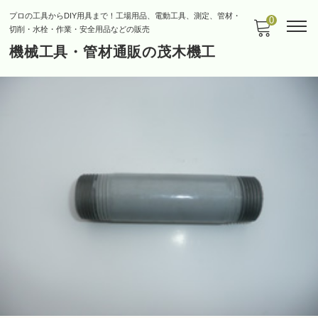
プロの工具からDIY用具まで！工場用品、電動工具、測定、管材・
0
切削・水栓・作業・安全用品などの販売
機械工具・管材通販の茂木機工