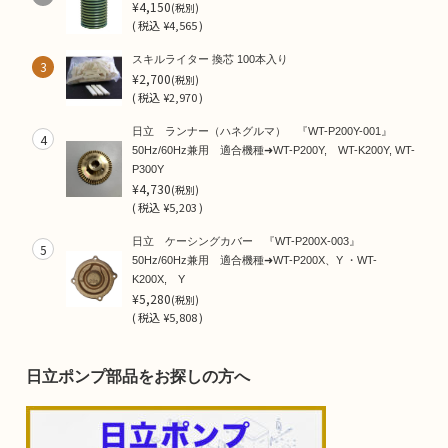
¥4,150
(税別)
(
税込
¥4,565 )
スキルライター 換芯 100本入り
3
¥2,700
(税別)
(
税込
¥2,970 )
日立 ランナー（ハネグルマ） 『WT-P200Y-001』
4
50Hz/60Hz兼用 適合機種➜WT-P200Y, WT-K200Y, WT-
P300Y
¥4,730
(税別)
(
税込
¥5,203 )
日立 ケーシングカバー 『WT-P200X-003』
5
50Hz/60Hz兼用 適合機種➜WT-P200X、Y ・WT-
K200X, Y
¥5,280
(税別)
(
税込
¥5,808 )
日立ポンプ部品をお探しの方へ