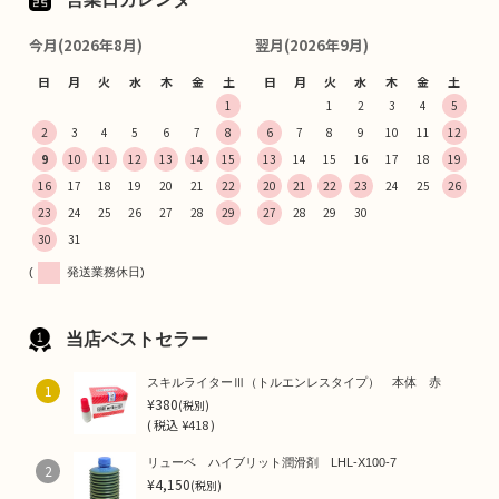
今月(2026年8月)
翌月(2026年9月)
日
月
火
水
木
金
土
日
月
火
水
木
金
土
1
1
2
3
4
5
2
3
4
5
6
7
8
6
7
8
9
10
11
12
9
10
11
12
13
14
15
13
14
15
16
17
18
19
16
17
18
19
20
21
22
20
21
22
23
24
25
26
23
24
25
26
27
28
29
27
28
29
30
30
31
(
発送業務休日)
当店ベストセラー
スキルライターⅢ（トルエンレスタイプ） 本体 赤
1
¥380
(税別)
(
税込
¥418 )
リューベ ハイブリット潤滑剤 LHL-X100-7
2
¥4,150
(税別)