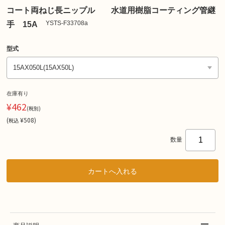
コート両ねじ長ニップル 水道用樹脂コーティング管継
YSTS-F33708a
手 15A
型式
在庫有り
¥462
(税別)
(
¥508
)
税込
数量