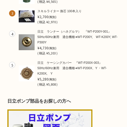
(
税込
¥4,565 )
スキルライター 換芯 100本入り
3
¥2,700
(税別)
(
税込
¥2,970 )
日立 ランナー（ハネグルマ） 『WT-P200Y-001』
4
50Hz/60Hz兼用 適合機種➜WT-P200Y, WT-K200Y, WT-
P300Y
¥4,730
(税別)
(
税込
¥5,203 )
日立 ケーシングカバー 『WT-P200X-003』
5
50Hz/60Hz兼用 適合機種➜WT-P200X、Y ・WT-
K200X, Y
¥5,280
(税別)
(
税込
¥5,808 )
日立ポンプ部品をお探しの方へ