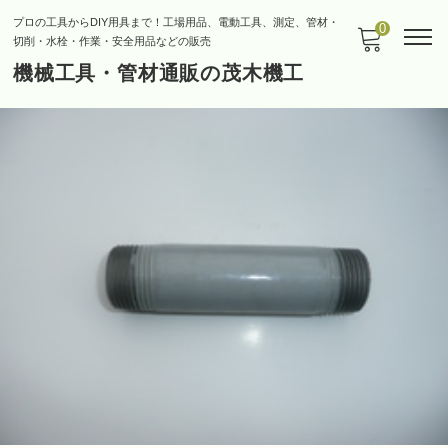
プロの工具からDIY用具まで！工場用品、電動工具、測定、管材・
0
切削・水栓・作業・安全用品などの販売
機械工具・管材通販の茂木機工