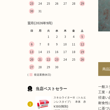
23
24
25
26
27
28
29
30
31
翌月(2026年9月)
日
月
火
水
木
金
土
1
2
3
4
5
6
7
8
9
10
11
12
13
14
15
16
17
18
19
20
21
22
23
24
25
26
27
28
29
30
商品
(
発送業務休日)
一般ス
当店ベストセラー
工業・
径違い
スキルライターⅢ（トルエ
ンレスタイプ） 本体 赤
耐食性
1
¥380
(税別)
に基づ