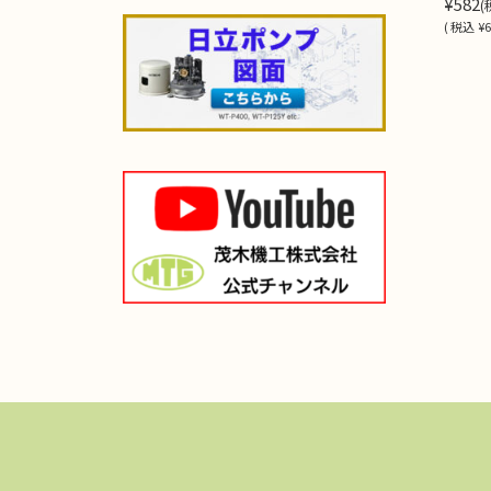
¥582
(
(
税込
¥6