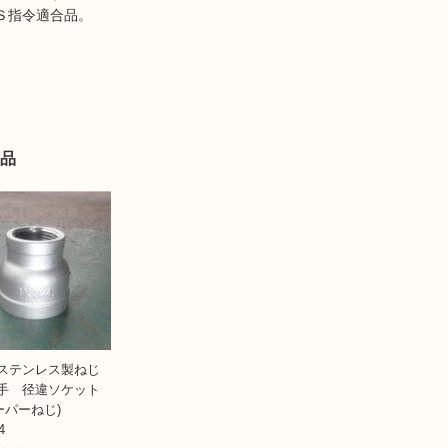
Ｓ指令適合品。
品
ステンレス製ねじ
手 径違ソケット
テーパーねじ)
4