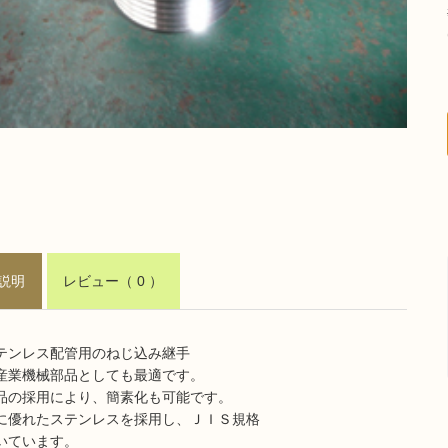
説明
レビュー
（ 0 ）
テンレス配管用のねじ込み継手
産業機械部品としても最適です。
品の採用により、簡素化も可能です。
に優れたステンレスを採用し、ＪＩＳ規格
いています。