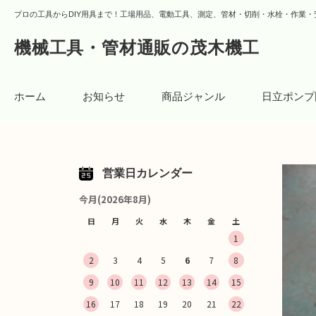
プロの工具からDIY用具まで！工場用品、電動工具、測定、管材・切削・水栓・作業・
機械工具・管材通販の茂木機工
ホーム
お知らせ
商品ジャンル
日立ポンプ
営業日カレンダー
今月(2026年8月)
日
月
火
水
木
金
土
1
2
3
4
5
6
7
8
9
10
11
12
13
14
15
16
17
18
19
20
21
22