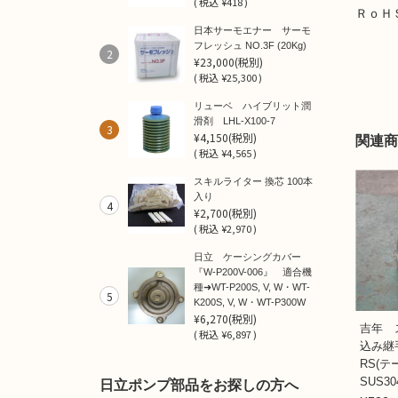
(
税込
¥418 )
ＲｏＨ
日本サーモエナー サーモ
フレッシュ NO.3F (20Kg)
2
¥23,000
(税別)
(
税込
¥25,300 )
リューベ ハイブリット潤
滑剤 LHL-X100-7
3
¥4,150
(税別)
関連商
(
税込
¥4,565 )
スキルライター 換芯 100本
入り
4
¥2,700
(税別)
(
税込
¥2,970 )
日立 ケーシングカバー
『W-P200V-006』 適合機
種➜WT-P200S, V, W・WT-
5
K200S, V, W・WT-P300W
¥6,270
(税別)
吉年 
(
税込
¥6,897 )
込み継
RS(
SUS30
日立ポンプ部品をお探しの方へ