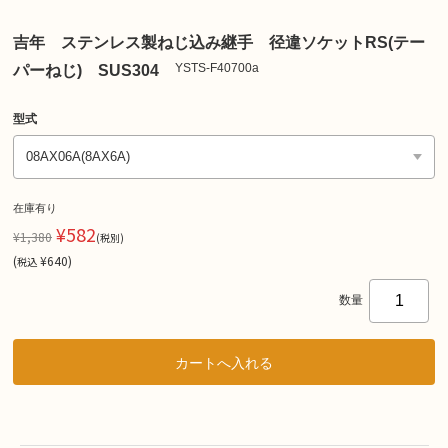
吉年 ステンレス製ねじ込み継手 径違ソケットRS(テー
YSTS-F40700a
パーねじ) SUS304
型式
在庫有り
¥582
¥1,380
(税別)
(
¥640
)
税込
数量