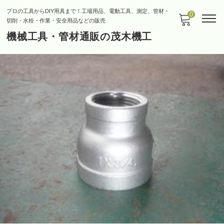
プロの工具からDIY用具まで！工場用品、電動工具、測定、管材・
0
切削・水栓・作業・安全用品などの販売
機械工具・管材通販の茂木機工