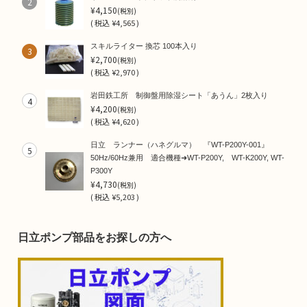
2
¥4,150
(税別)
(
税込
¥4,565 )
スキルライター 換芯 100本入り
3
¥2,700
(税別)
(
税込
¥2,970 )
岩田鉄工所 制御盤用除湿シート「あうん」2枚入り
4
¥4,200
(税別)
(
税込
¥4,620 )
日立 ランナー（ハネグルマ） 『WT-P200Y-001』
5
50Hz/60Hz兼用 適合機種➜WT-P200Y, WT-K200Y, WT-
P300Y
¥4,730
(税別)
(
税込
¥5,203 )
日立ポンプ部品をお探しの方へ