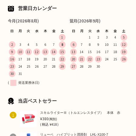
営業日カレンダー
今月(2026年8月)
翌月(2026年9月)
日
月
火
水
木
金
土
日
月
火
水
木
金
土
1
1
2
3
4
5
2
3
4
5
6
7
8
6
7
8
9
10
11
12
9
10
11
12
13
14
15
13
14
15
16
17
18
19
16
17
18
19
20
21
22
20
21
22
23
24
25
26
23
24
25
26
27
28
29
27
28
29
30
30
31
(
発送業務休日)
当店ベストセラー
スキルライターⅢ（トルエンレスタイプ） 本体 赤
1
¥380
(税別)
(
税込
¥418 )
リューベ ハイブリット潤滑剤 LHL-X100-7