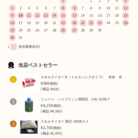
1
1
2
3
4
5
2
3
4
5
6
7
8
6
7
8
9
10
11
12
9
10
11
12
13
14
15
13
14
15
16
17
18
19
16
17
18
19
20
21
22
20
21
22
23
24
25
26
23
24
25
26
27
28
29
27
28
29
30
30
31
(
発送業務休日)
当店ベストセラー
スキルライターⅢ（トルエンレスタイプ） 本体 赤
1
¥380
(税別)
(
税込
¥418 )
リューベ ハイブリット潤滑剤 LHL-X100-7
2
¥4,150
(税別)
(
税込
¥4,565 )
スキルライター 換芯 100本入り
3
¥2,700
(税別)
(
税込
¥2,970 )