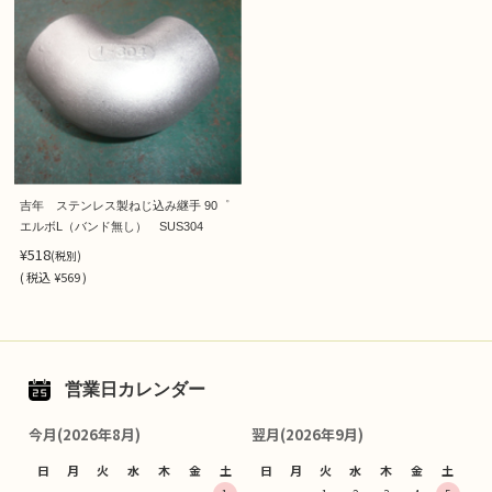
吉年 ステンレス製ねじ込み継手 90゜
エルボL（バンド無し） SUS304
¥518
(税別)
(
税込
¥569 )
営業日カレンダー
今月(2026年8月)
翌月(2026年9月)
日
月
火
水
木
金
土
日
月
火
水
木
金
土