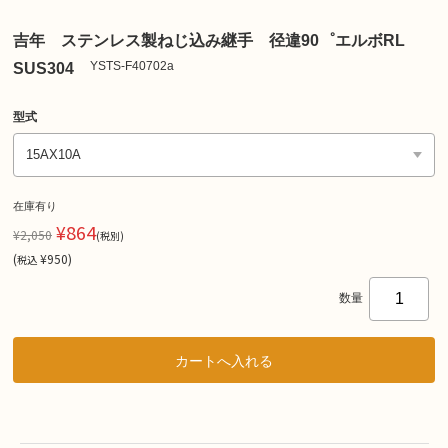
吉年 ステンレス製ねじ込み継手 径違90゜エルボRL
YSTS-F40702a
SUS304
型式
在庫有り
¥864
¥2,050
(税別)
(
¥950
)
税込
数量