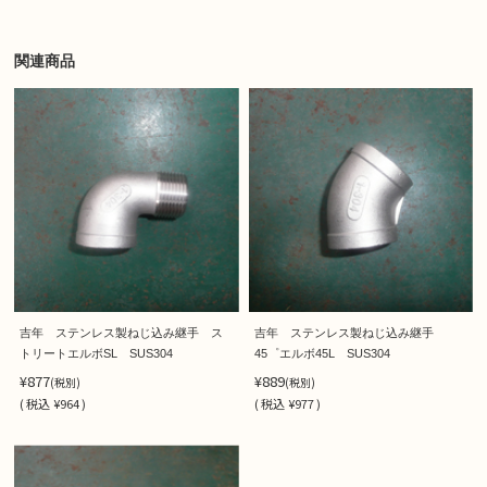
関連商品
吉年 ステンレス製ねじ込み継手 ス
吉年 ステンレス製ねじ込み継手
トリートエルボSL SUS304
45゜エルボ45L SUS304
¥877
¥889
(税別)
(税別)
(
税込
¥964 )
(
税込
¥977 )