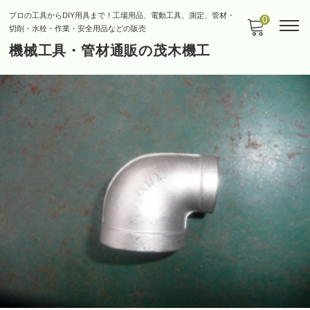
プロの工具からDIY用具まで！工場用品、電動工具、測定、管材・
0
切削・水栓・作業・安全用品などの販売
機械工具・管材通販の茂木機工