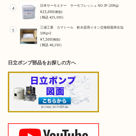
日本サーモエナー サーモフレッシュ NO.3F (20Kg)
4
¥23,000
(税別)
(
税込
¥25,300 )
三浦工業 カマトール 軟水器用イオン交換樹脂再生塩
5
10Kg×2
¥7,500
(税別)
(
税込
¥8,250 )
日立ポンプ部品をお探しの方へ