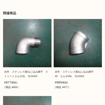
関連商品
吉年 ステンレス製ねじ込み継手 ス
吉年 ステンレス製ねじ込み継手
トリートエルボSL SUS304
45゜エルボ45L SUS304
¥877
¥889
(税別)
(税別)
(
税込
¥964 )
(
税込
¥977 )