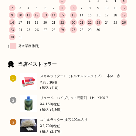
1
1
2
3
4
5
2
3
4
5
6
7
8
6
7
8
9
10
11
12
9
10
11
12
13
14
15
13
14
15
16
17
18
19
16
17
18
19
20
21
22
20
21
22
23
24
25
26
23
24
25
26
27
28
29
27
28
29
30
30
31
(
発送業務休日)
当店ベストセラー
スキルライターⅢ（トルエンレスタイプ） 本体 赤
1
¥380
(税別)
(
税込
¥418 )
リューベ ハイブリット潤滑剤 LHL-X100-7
2
¥4,150
(税別)
(
税込
¥4,565 )
スキルライター 換芯 100本入り
3
¥2,700
(税別)
(
税込
¥2,970 )