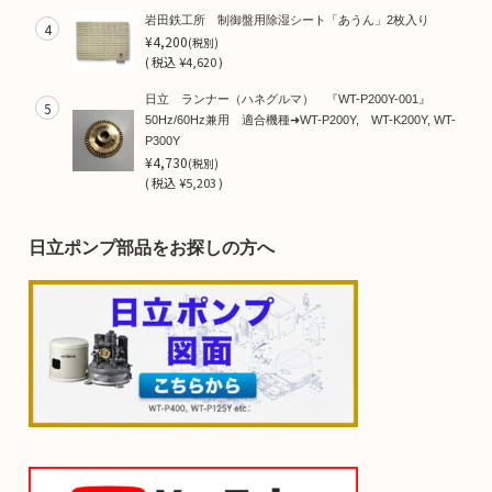
岩田鉄工所 制御盤用除湿シート「あうん」2枚入り
4
¥4,200
(税別)
(
税込
¥4,620 )
日立 ランナー（ハネグルマ） 『WT-P200Y-001』
5
50Hz/60Hz兼用 適合機種➜WT-P200Y, WT-K200Y, WT-
P300Y
¥4,730
(税別)
(
税込
¥5,203 )
日立ポンプ部品をお探しの方へ