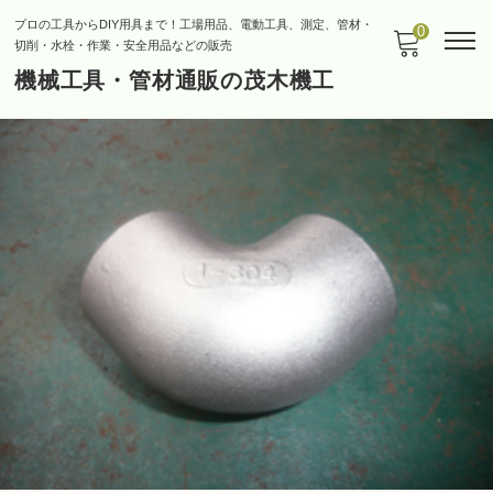
プロの工具からDIY用具まで！工場用品、電動工具、測定、管材・
0
切削・水栓・作業・安全用品などの販売
機械工具・管材通販の茂木機工