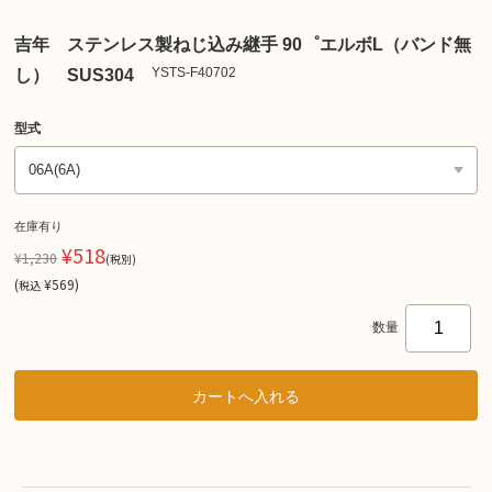
吉年 ステンレス製ねじ込み継手 90゜エルボL（バンド無
YSTS-F40702
し） SUS304
型式
在庫有り
¥518
¥1,230
(税別)
(
¥569
)
税込
数量