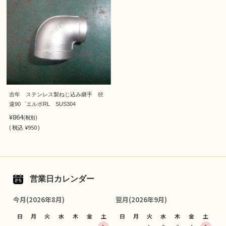
吉年 ステンレス製ねじ込み継手 径
違90゜エルボRL SUS304
¥864
(税別)
(
税込
¥950 )
営業日カレンダー
今月(2026年8月)
翌月(2026年9月)
日
月
火
水
木
金
土
日
月
火
水
木
金
土