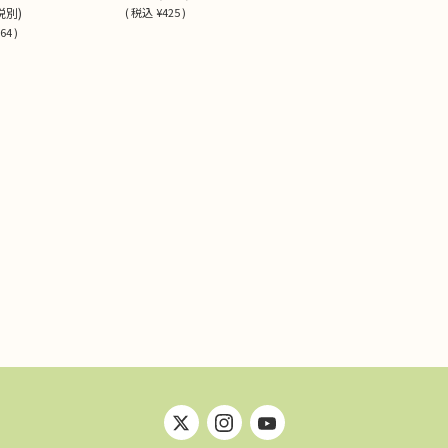
税別)
(
税込
¥425 )
64 )