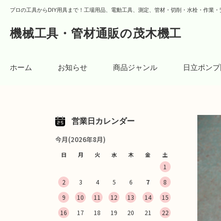
プロの工具からDIY用具まで！工場用品、電動工具、測定、管材・切削・水栓・作業・
機械工具・管材通販の茂木機工
ホーム
お知らせ
商品ジャンル
日立ポンプ
営業日カレンダー
今月(2026年8月)
日
月
火
水
木
金
土
1
2
3
4
5
6
7
8
9
10
11
12
13
14
15
16
17
18
19
20
21
22