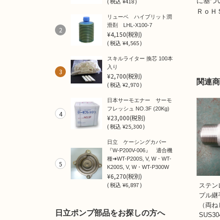
に基づ
(
税込
¥418 )
ＲｏＨ
リューベ ハイブリット潤
滑剤 LHL-X100-7
2
¥4,150
(税別)
(
税込
¥4,565 )
スキルライター 換芯 100本
入り
3
¥2,700
(税別)
関連商
(
税込
¥2,970 )
日本サーモエナー サーモ
フレッシュ NO.3F (20Kg)
4
¥23,000
(税別)
(
税込
¥25,300 )
日立 ケーシングカバー
『W-P200V-006』 適合機
種➜WT-P200S, V, W・WT-
5
K200S, V, W・WT-P300W
¥6,270
(税別)
(
税込
¥6,897 )
ステン
プル継
（両
日立ポンプ部品をお探しの方へ
SUS30