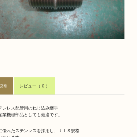
説明
レビュー
（ 0 ）
テンレス配管用のねじ込み継手
産業機械部品としても最適です。
に優れたステンレスを採用し、ＪＩＳ規格