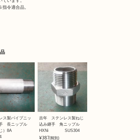
いています。
Ｓ指令適合品。
品
レス製パイプニッ
吉年 ステンレス製ねじ
手 長ニップル
込み継手 角ニップル
ねじ）8A
HXNi SUS304
¥387
4
(税別)