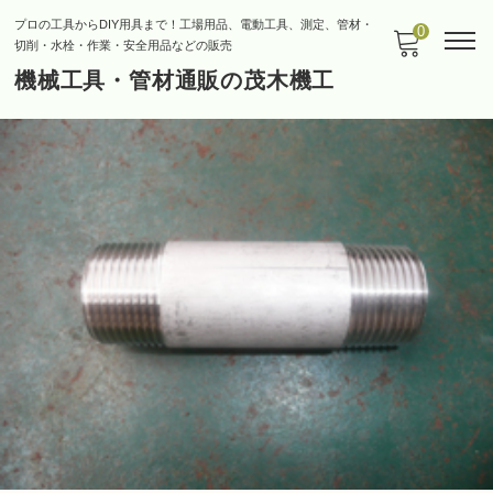
プロの工具からDIY用具まで！工場用品、電動工具、測定、管材・
0
切削・水栓・作業・安全用品などの販売
機械工具・管材通販の茂木機工