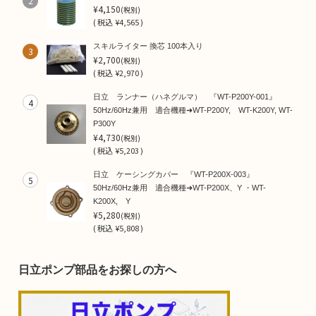
2
¥4,150
(税別)
(
税込
¥4,565 )
スキルライター 換芯 100本入り
3
¥2,700
(税別)
(
税込
¥2,970 )
日立 ランナー（ハネグルマ） 『WT-P200Y-001』
4
50Hz/60Hz兼用 適合機種➜WT-P200Y, WT-K200Y, WT-
P300Y
¥4,730
(税別)
(
税込
¥5,203 )
日立 ケーシングカバー 『WT-P200X-003』
5
50Hz/60Hz兼用 適合機種➜WT-P200X、Y ・WT-
K200X, Y
¥5,280
(税別)
(
税込
¥5,808 )
日立ポンプ部品をお探しの方へ