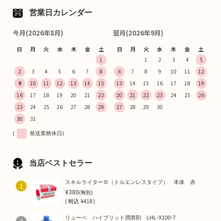
営業日カレンダー
今月(2026年8月)
翌月(2026年9月)
日
月
火
水
木
金
土
日
月
火
水
木
金
土
1
1
2
3
4
5
2
3
4
5
6
7
8
6
7
8
9
10
11
12
9
10
11
12
13
14
15
13
14
15
16
17
18
19
16
17
18
19
20
21
22
20
21
22
23
24
25
26
23
24
25
26
27
28
29
27
28
29
30
30
31
(
発送業務休日)
当店ベストセラー
スキルライターⅢ（トルエンレスタイプ） 本体 赤
1
¥380
(税別)
(
税込
¥418 )
リューベ ハイブリット潤滑剤 LHL-X100-7