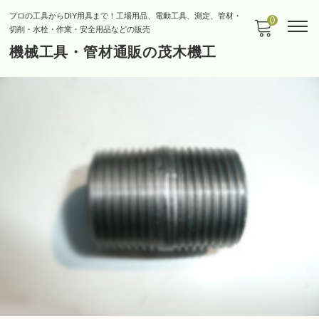
プロの工具からDIY用具まで！工場用品、電動工具、測定、管材・
0
切削・水栓・作業・安全用品などの販売
機械工具・管材通販の茂木機工