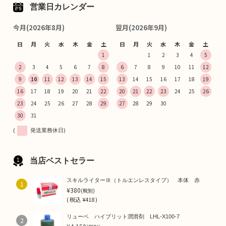
営業日カレンダー
今月(2026年8月)
翌月(2026年9月)
日
月
火
水
木
金
土
日
月
火
水
木
金
土
1
1
2
3
4
5
2
3
4
5
6
7
8
6
7
8
9
10
11
12
9
10
11
12
13
14
15
13
14
15
16
17
18
19
16
17
18
19
20
21
22
20
21
22
23
24
25
26
23
24
25
26
27
28
29
27
28
29
30
30
31
(
発送業務休日)
当店ベストセラー
スキルライターⅢ（トルエンレスタイプ） 本体 赤
1
¥380
(税別)
(
税込
¥418 )
リューベ ハイブリット潤滑剤 LHL-X100-7
2