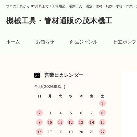
プロの工具からDIY用具まで！工場用品、電動工具、測定、管材・切削・水栓・作業・
機械工具・管材通販の茂木機工
ホーム
お知らせ
商品ジャンル
日立ポンプ
営業日カレンダー
今月(2026年8月)
日
月
火
水
木
金
土
1
2
3
4
5
6
7
8
9
10
11
12
13
14
15
16
17
18
19
20
21
22