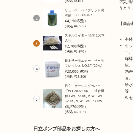
(
税込
¥418 )
防災用
うとき
リューベ ハイブリット潤
滑剤 LHL-X100-7
2
¥4,150
(税別)
【商品
(
税込
¥4,565 )
スキルライター 換芯 100本
本体
入り
3
セッ
¥2,700
(税別)
(
税込
¥2,970 )
ー、
綿棒
日本サーモエナー サーモ
枚、
フレッシュ NO.3F (20Kg)
4
¥23,000
(税別)
2W
(
税込
¥25,300 )
ョ、
給水
日立 ケーシングカバー
『W-P200V-006』 適合機
種➜WT-P200S, V, W・WT-
※セ
5
K200S, V, W・WT-P300W
¥6,270
(税別)
(
税込
¥6,897 )
日立ポンプ部品をお探しの方へ