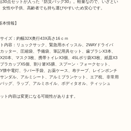
品30点セットが入った『防災バッグ30』。軽量なので、いざとい
、女性や子供、高齢者でも持ち運びやすいため安心です。
基本情報】
サイズ：約幅32X奥行43X高さ16ｃｍ
ト内容：リュックサック、緊急用ホイッスル、2WAYドライバ
カッター、圧縮袋、予備袋、筆記用具セット、歯ブラシX3本、
X20本、マスク3枚、携帯トイレX3個、45Lポリ袋X3枚、紙皿X3
プラカップX5個、割り箸X5膳、スプーン・フォークセット、
AY懐中電灯、ラバー手袋、お薬ケース、布テープ、レインポンチ
サンダル、アルミシート、アルミブランケット、エア枕、非常用
バッグ、ラップ、アルミホイル、ボディタオル、ティッシュ
ット内容は変更になる可能性があります。