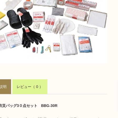
説明
レビュー
（ 0 ）
防災バッグ3０点セット BBG-30R