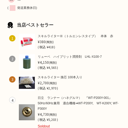
(
発送業務休日)
当店ベストセラー
スキルライターⅢ（トルエンレスタイプ） 本体 赤
1
¥380
(税別)
(
税込
¥418 )
リューベ ハイブリット潤滑剤 LHL-X100-7
2
¥4,150
(税別)
(
税込
¥4,565 )
スキルライター 換芯 100本入り
3
¥2,700
(税別)
(
税込
¥2,970 )
日立 ランナー（ハネグルマ） 『WT-P200Y-001』
4
50Hz/60Hz兼用 適合機種➜WT-P200Y, WT-K200Y, WT-
P300Y
¥4,730
(税別)
(
税込
¥5,203 )
Soldout