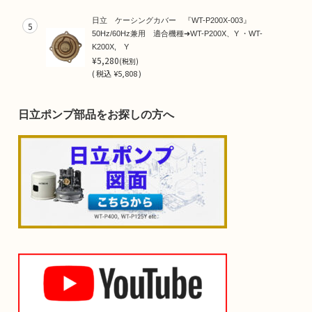
日立 ケーシングカバー 『WT-P200X-003』
5
50Hz/60Hz兼用 適合機種➜WT-P200X、Y ・WT-
K200X, Y
¥5,280
(税別)
(
税込
¥5,808 )
日立ポンプ部品をお探しの方へ