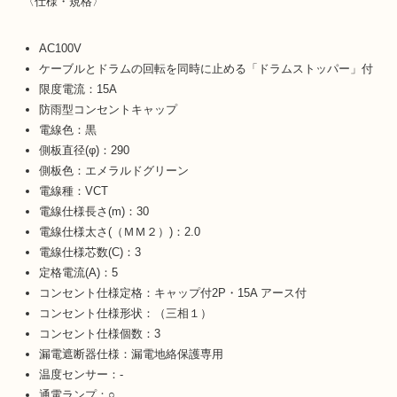
〈仕様・規格〉
AC100V
ケーブルとドラムの回転を同時に止める「ドラムストッパー」付
限度電流：15A
防雨型コンセントキャップ
電線色：黒
側板直径(φ)：290
側板色：エメラルドグリーン
電線種：VCT
電線仕様長さ(m)：30
電線仕様太さ(（ＭＭ２）)：2.0
電線仕様芯数(C)：3
定格電流(A)：5
コンセント仕様定格：キャップ付2P・15A アース付
コンセント仕様形状：（三相１）
コンセント仕様個数：3
漏電遮断器仕様：漏電地絡保護専用
温度センサー：-
通電ランプ：○