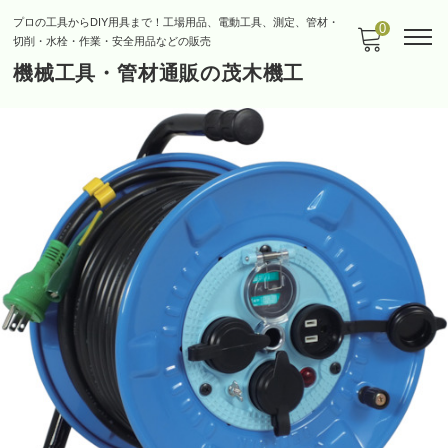
プロの工具からDIY用具まで！工場用品、電動工具、測定、管材・
0
切削・水栓・作業・安全用品などの販売
機械工具・管材通販の茂木機工