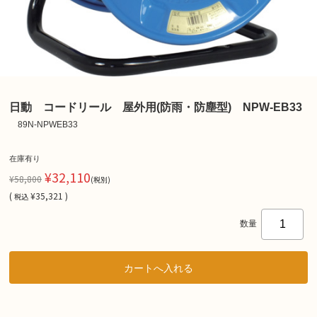
日動 コードリール 屋外用(防雨・防塵型) NPW-EB33
89N-NPWEB33
在庫有り
¥32,110
¥58,800
(税別)
(
¥35,321 )
税込
数量