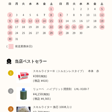
日
月
火
水
木
金
土
日
月
火
水
木
金
土
1
1
2
3
4
5
2
3
4
5
6
7
8
6
7
8
9
10
11
12
9
10
11
12
13
14
15
13
14
15
16
17
18
19
16
17
18
19
20
21
22
20
21
22
23
24
25
26
23
24
25
26
27
28
29
27
28
29
30
30
31
(
発送業務休日)
当店ベストセラー
スキルライターⅢ（トルエンレスタイプ） 本体 赤
1
¥380
(税別)
(
税込
¥418 )
リューベ ハイブリット潤滑剤 LHL-X100-7
2
¥4,150
(税別)
(
税込
¥4,565 )
スキルライター 換芯 100本入り
3
¥2,700