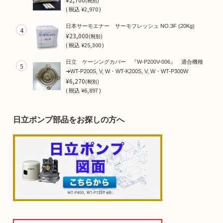
(税別)
(
税込
¥2,970 )
日本サーモエナー サーモフレッシュ NO.3F (20Kg)
4
¥23,000
(税別)
(
税込
¥25,300 )
日立 ケーシングカバー 『W-P200V-006』 適合機種
5
➜WT-P200S, V, W・WT-K200S, V, W・WT-P300W
¥6,270
(税別)
(
税込
¥6,897 )
日立ポンプ部品をお探しの方へ