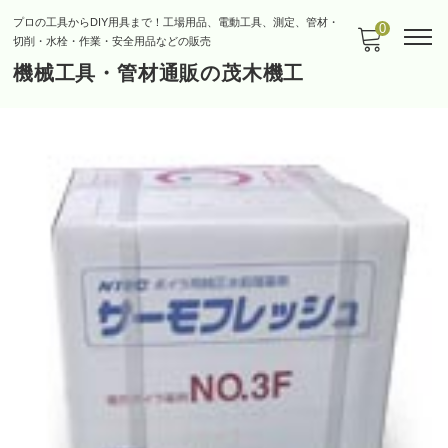
プロの工具からDIY用具まで！工場用品、電動工具、測定、管材・
0
切削・水栓・作業・安全用品などの販売
機械工具・管材通販の茂木機工