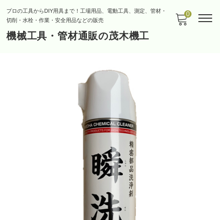
プロの工具からDIY用具まで！工場用品、電動工具、測定、管材・
0
切削・水栓・作業・安全用品などの販売
機械工具・管材通販の茂木機工