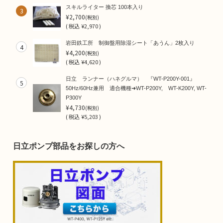
スキルライター 換芯 100本入り
3
¥2,700
(税別)
(
税込
¥2,970 )
岩田鉄工所 制御盤用除湿シート「あうん」2枚入り
4
¥4,200
(税別)
(
税込
¥4,620 )
日立 ランナー（ハネグルマ） 『WT-P200Y-001』
5
50Hz/60Hz兼用 適合機種➜WT-P200Y, WT-K200Y, WT-
P300Y
¥4,730
(税別)
(
税込
¥5,203 )
日立ポンプ部品をお探しの方へ