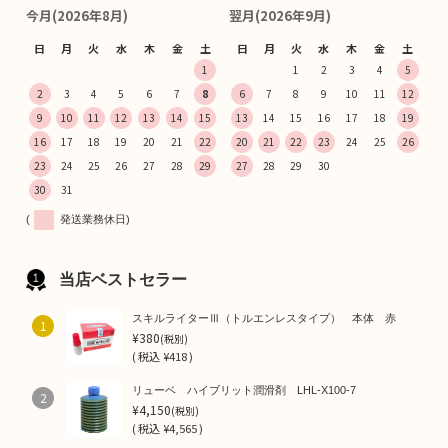
今月(2026年8月)
翌月(2026年9月)
日
月
火
水
木
金
土
日
月
火
水
木
金
土
1
1
2
3
4
5
2
3
4
5
6
7
8
6
7
8
9
10
11
12
9
10
11
12
13
14
15
13
14
15
16
17
18
19
16
17
18
19
20
21
22
20
21
22
23
24
25
26
23
24
25
26
27
28
29
27
28
29
30
30
31
(
発送業務休日)
当店ベストセラー
スキルライターⅢ（トルエンレスタイプ） 本体 赤
1
¥380
(税別)
(
税込
¥418 )
リューベ ハイブリット潤滑剤 LHL-X100-7
2
¥4,150
(税別)
(
税込
¥4,565 )