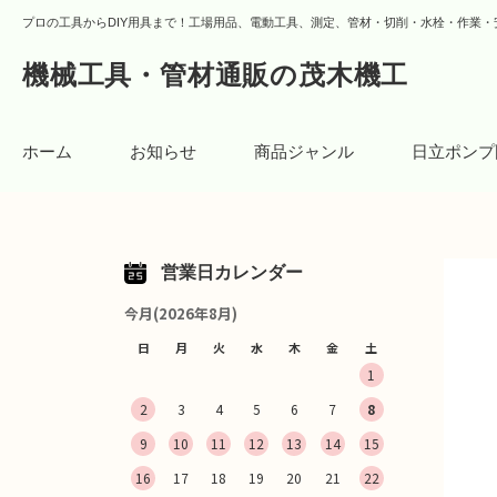
プロの工具からDIY用具まで！工場用品、電動工具、測定、管材・切削・水栓・作業・
機械工具・管材通販の茂木機工
ホーム
お知らせ
商品ジャンル
日立ポンプ
営業日カレンダー
今月(2026年8月)
日
月
火
水
木
金
土
1
2
3
4
5
6
7
8
9
10
11
12
13
14
15
16
17
18
19
20
21
22