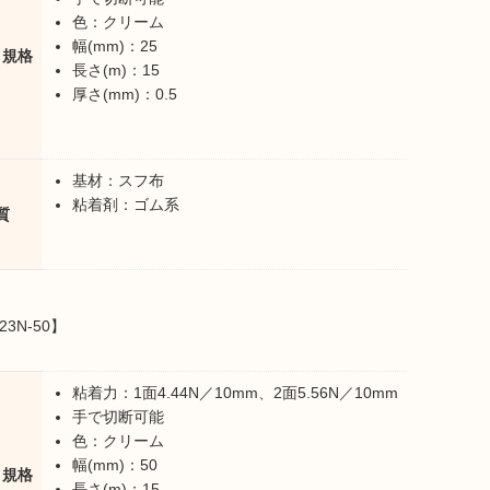
色：クリーム
幅(mm)：25
・規格
長さ(m)：15
厚さ(mm)：0.5
基材：スフ布
粘着剤：ゴム系
質
23N-50】
粘着力：1面4.44N／10mm、2面5.56N／10mm
手で切断可能
色：クリーム
幅(mm)：50
・規格
長さ(m)：15