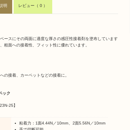
説明
レビュー
（ 0 ）
ベースにその両面に適度な厚さの感圧性接着剤を塗布しています
、粗面への接着性、フィット性に優れています。
への接着、カーペットなどの接着に。
ペック
23N-25】
粘着力：1面4.44N／10mm、2面5.56N／10mm
手で切断可能