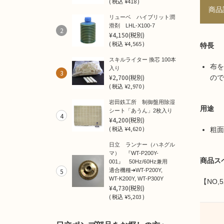
(
税込
¥418 )
商品
リューベ ハイブリット潤
滑剤 LHL-X100-7
2
¥4,150
(税別)
(
税込
¥4,565 )
特長
スキルライター 換芯 100本
布を
入り
3
¥2,700
(税別)
ので
(
税込
¥2,970 )
岩田鉄工所 制御盤用除湿
用途
シート「あうん」2枚入り
4
¥4,200
(税別)
(
税込
¥4,620 )
粗面
日立 ランナー（ハネグル
マ） 『WT-P200Y-
商品ス
001』 50Hz/60Hz兼用
5
適合機種➜WT-P200Y,
WT-K200Y, WT-P300Y
【NO,5
¥4,730
(税別)
(
税込
¥5,203 )