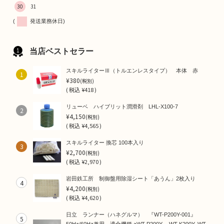
30
31
(
発送業務休日)
当店ベストセラー
スキルライターⅢ（トルエンレスタイプ） 本体 赤
1
¥380
(税別)
(
税込
¥418 )
リューベ ハイブリット潤滑剤 LHL-X100-7
2
¥4,150
(税別)
(
税込
¥4,565 )
スキルライター 換芯 100本入り
3
¥2,700
(税別)
(
税込
¥2,970 )
岩田鉄工所 制御盤用除湿シート「あうん」2枚入り
4
¥4,200
(税別)
(
税込
¥4,620 )
日立 ランナー（ハネグルマ） 『WT-P200Y-001』
5
50Hz/60Hz兼用 適合機種➜WT-P200Y, WT-K200Y, WT-