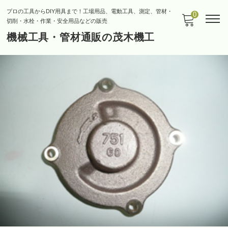
プロの工具からDIY用具まで！工場用品、電動工具、測定、管材・
0
切削・水栓・作業・安全用品などの販売
機械工具・管材通販の茂木機工