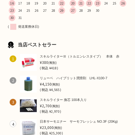
16
17
18
19
20
21
22
20
21
22
23
24
25
26
23
24
25
26
27
28
29
27
28
29
30
30
31
(
発送業務休日)
当店ベストセラー
スキルライターⅢ（トルエンレスタイプ） 本体 赤
1
¥380
(税別)
(
税込
¥418 )
リューベ ハイブリット潤滑剤 LHL-X100-7
2
¥4,150
(税別)
(
税込
¥4,565 )
スキルライター 換芯 100本入り
3
¥2,700
(税別)
(
税込
¥2,970 )
日本サーモエナー サーモフレッシュ NO.3F (20Kg)
4
¥23,000
(税別)
(
税込
¥25,300 )