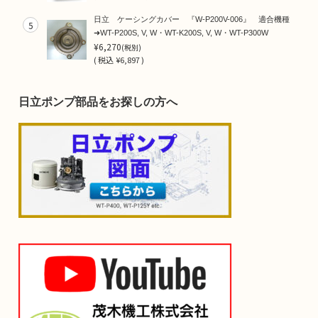
日立 ケーシングカバー 『W-P200V-006』 適合機種
5
➜WT-P200S, V, W・WT-K200S, V, W・WT-P300W
¥6,270
(税別)
(
税込
¥6,897 )
日立ポンプ部品をお探しの方へ