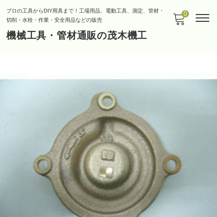
プロの工具からDIY用具まで！工場用品、電動工具、測定、管材・
0
切削・水栓・作業・安全用品などの販売
機械工具・管材通販の茂木機工