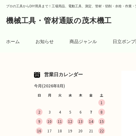
プロの工具からDIY用具まで！工場用品、電動工具、測定、管材・切削・水栓・作業・
機械工具・管材通販の茂木機工
ホーム
お知らせ
商品ジャンル
日立ポンプ
営業日カレンダー
今月(2026年8月)
日
月
火
水
木
金
土
1
2
3
4
5
6
7
8
9
10
11
12
13
14
15
16
17
18
19
20
21
22