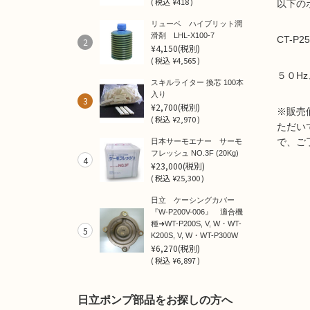
(
税込
¥418 )
以下の
リューベ ハイブリット潤
滑剤 LHL-X100-7
CT-P2
2
¥4,150
(税別)
(
税込
¥4,565 )
５０H
スキルライター 換芯 100本
入り
3
¥2,700
(税別)
※販売
(
税込
¥2,970 )
ただい
で、ご
日本サーモエナー サーモ
フレッシュ NO.3F (20Kg)
4
¥23,000
(税別)
(
税込
¥25,300 )
日立 ケーシングカバー
『W-P200V-006』 適合機
種➜WT-P200S, V, W・WT-
5
K200S, V, W・WT-P300W
¥6,270
(税別)
(
税込
¥6,897 )
日立ポンプ部品をお探しの方へ