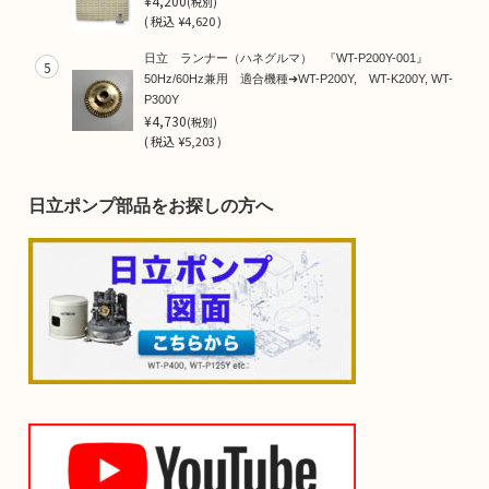
¥4,200
(税別)
(
税込
¥4,620 )
日立 ランナー（ハネグルマ） 『WT-P200Y-001』
5
50Hz/60Hz兼用 適合機種➜WT-P200Y, WT-K200Y, WT-
P300Y
¥4,730
(税別)
(
税込
¥5,203 )
日立ポンプ部品をお探しの方へ