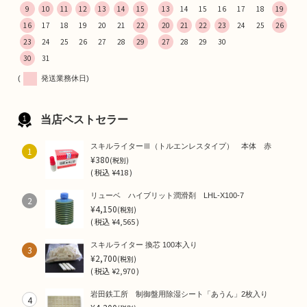
9
10
11
12
13
14
15
13
14
15
16
17
18
19
16
17
18
19
20
21
22
20
21
22
23
24
25
26
23
24
25
26
27
28
29
27
28
29
30
30
31
(
発送業務休日)
当店ベストセラー
スキルライターⅢ（トルエンレスタイプ） 本体 赤
1
¥380
(税別)
(
税込
¥418 )
リューベ ハイブリット潤滑剤 LHL-X100-7
2
¥4,150
(税別)
(
税込
¥4,565 )
スキルライター 換芯 100本入り
3
¥2,700
(税別)
(
税込
¥2,970 )
岩田鉄工所 制御盤用除湿シート「あうん」2枚入り
4