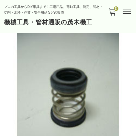
プロの工具からDIY用具まで！工場用品、電動工具、測定、管材・
0
切削・水栓・作業・安全用品などの販売
機械工具・管材通販の茂木機工