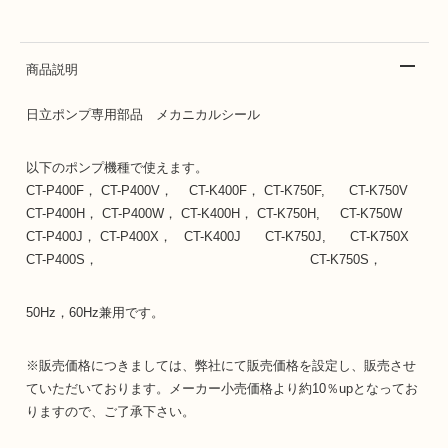
商品説明
日立ポンプ専用部品 メカニカルシール
以下のポンプ機種で使えます。
CT-P400F， CT-P400V， CT-K400F， CT-K750F, CT-K750V
CT-P400H， CT-P400W， CT-K400H， CT-K750H, CT-K750W
CT-P400J， CT-P400X， CT-K400J CT-K750J, CT-K750X
CT-P400S， CT-K750S，
50Hz，60Hz兼用です。
※販売価格につきましては、弊社にて販売価格を設定し、販売させ
ていただいております。メーカー小売価格より約10％upとなってお
りますので、ご了承下さい。