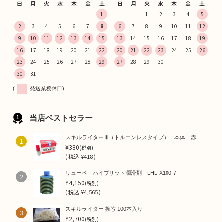
日
月
火
水
木
金
土
日
月
火
水
木
金
土
1
1
2
3
4
5
2
3
4
5
6
7
8
6
7
8
9
10
11
12
9
10
11
12
13
14
15
13
14
15
16
17
18
19
16
17
18
19
20
21
22
20
21
22
23
24
25
26
23
24
25
26
27
28
29
27
28
29
30
30
31
(
発送業務休日)
当店ベストセラー
スキルライターⅢ（トルエンレスタイプ） 本体 赤
1
¥380
(税別)
(
税込
¥418 )
リューベ ハイブリット潤滑剤 LHL-X100-7
2
¥4,150
(税別)
(
税込
¥4,565 )
スキルライター 換芯 100本入り
3
¥2,700
(税別)