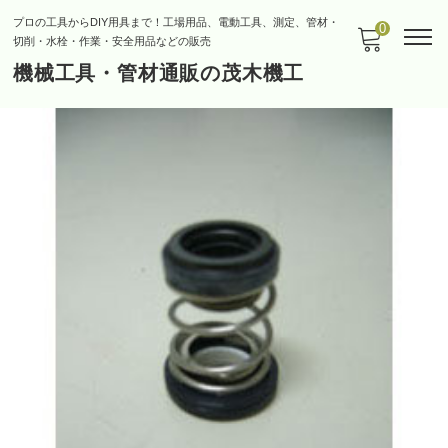
プロの工具からDIY用具まで！工場用品、電動工具、測定、管材・
0
切削・水栓・作業・安全用品などの販売
機械工具・管材通販の茂木機工