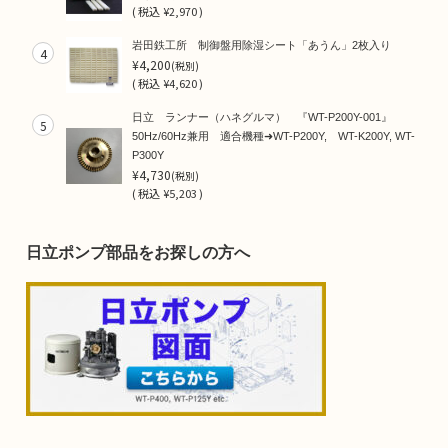
(
税込
¥2,970 )
岩田鉄工所 制御盤用除湿シート「あうん」2枚入り
4
¥4,200
(税別)
(
税込
¥4,620 )
日立 ランナー（ハネグルマ） 『WT-P200Y-001』
5
50Hz/60Hz兼用 適合機種➜WT-P200Y, WT-K200Y, WT-
P300Y
¥4,730
(税別)
(
税込
¥5,203 )
日立ポンプ部品をお探しの方へ