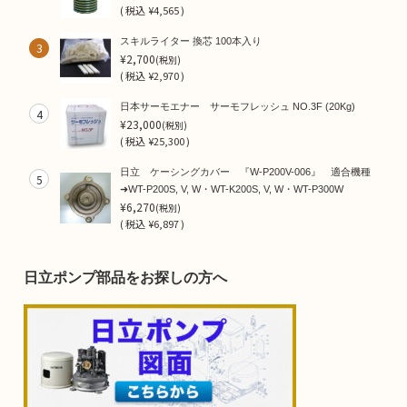
(
税込
¥4,565 )
スキルライター 換芯 100本入り
3
¥2,700
(税別)
(
税込
¥2,970 )
日本サーモエナー サーモフレッシュ NO.3F (20Kg)
4
¥23,000
(税別)
(
税込
¥25,300 )
日立 ケーシングカバー 『W-P200V-006』 適合機種
5
➜WT-P200S, V, W・WT-K200S, V, W・WT-P300W
¥6,270
(税別)
(
税込
¥6,897 )
日立ポンプ部品をお探しの方へ