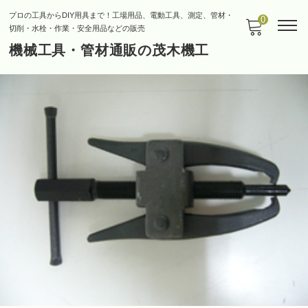
プロの工具からDIY用具まで！工場用品、電動工具、測定、管材・
0
切削・水栓・作業・安全用品などの販売
機械工具・管材通販の茂木機工