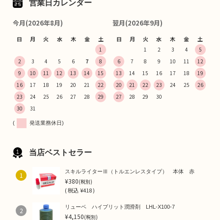
営業日カレンダー
今月(2026年8月)
翌月(2026年9月)
日
月
火
水
木
金
土
日
月
火
水
木
金
土
1
1
2
3
4
5
2
3
4
5
6
7
8
6
7
8
9
10
11
12
9
10
11
12
13
14
15
13
14
15
16
17
18
19
16
17
18
19
20
21
22
20
21
22
23
24
25
26
23
24
25
26
27
28
29
27
28
29
30
30
31
(
発送業務休日)
当店ベストセラー
スキルライターⅢ（トルエンレスタイプ） 本体 赤
1
¥380
(税別)
(
税込
¥418 )
リューベ ハイブリット潤滑剤 LHL-X100-7
2
¥4,150
(税別)