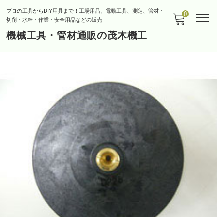
プロの工具からDIY用具まで！工場用品、電動工具、測定、管材・
0
切削・水栓・作業・安全用品などの販売
機械工具・管材通販の茂木機工