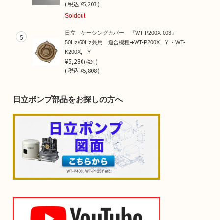
(
税込
¥5,203 )
Soldout
日立 ケーシングカバー 『WT-P200X-003』
5
50Hz/60Hz兼用 適合機種➜WT-P200X、Y ・WT-
K200X, Y
¥5,280
(税別)
(
税込
¥5,808 )
日立ポンプ部品をお探しの方へ