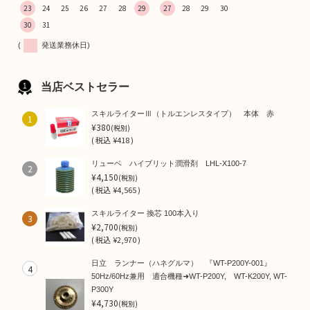
23
24
25
26
27
28
29
27
28
29
30
30
31
(
発送業務休日)
当店ベストセラー
スキルライターⅢ（トルエンレスタイプ） 本体 赤
1
¥380
(税別)
(
税込
¥418 )
リューベ ハイブリット潤滑剤 LHL-X100-7
2
¥4,150
(税別)
(
税込
¥4,565 )
スキルライター 換芯 100本入り
3
¥2,700
(税別)
(
税込
¥2,970 )
日立 ランナー（ハネグルマ） 『WT-P200Y-001』
4
50Hz/60Hz兼用 適合機種➜WT-P200Y, WT-K200Y, WT-
P300Y
¥4,730
(税別)