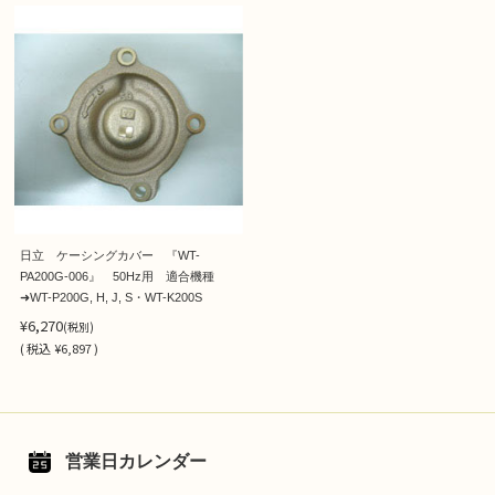
日立 ケーシングカバー 『WT-
PA200G-006』 50Hz用 適合機種
➜WT-P200G, H, J, S・WT-K200S
¥6,270
(税別)
(
税込
¥6,897 )
営業日カレンダー