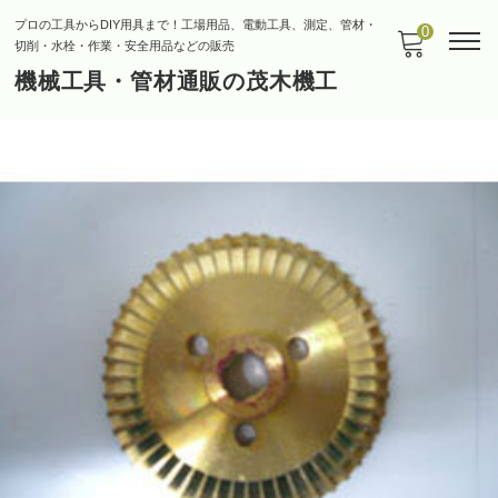
プロの工具からDIY用具まで！工場用品、電動工具、測定、管材・
0
切削・水栓・作業・安全用品などの販売
機械工具・管材通販の茂木機工