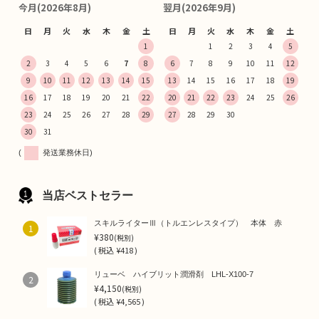
今月(2026年8月)
翌月(2026年9月)
日
月
火
水
木
金
土
日
月
火
水
木
金
土
1
1
2
3
4
5
2
3
4
5
6
7
8
6
7
8
9
10
11
12
9
10
11
12
13
14
15
13
14
15
16
17
18
19
16
17
18
19
20
21
22
20
21
22
23
24
25
26
23
24
25
26
27
28
29
27
28
29
30
30
31
(
発送業務休日)
当店ベストセラー
スキルライターⅢ（トルエンレスタイプ） 本体 赤
1
¥380
(税別)
(
税込
¥418 )
リューベ ハイブリット潤滑剤 LHL-X100-7
2
¥4,150
(税別)
(
税込
¥4,565 )