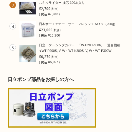
スキルライター 換芯 100本入り
3
¥2,700
(税別)
(
税込
¥2,970 )
日本サーモエナー サーモフレッシュ NO.3F (20Kg)
4
¥23,000
(税別)
(
税込
¥25,300 )
日立 ケーシングカバー 『W-P200V-006』 適合機種
5
➜WT-P200S, V, W・WT-K200S, V, W・WT-P300W
¥6,270
(税別)
(
税込
¥6,897 )
日立ポンプ部品をお探しの方へ