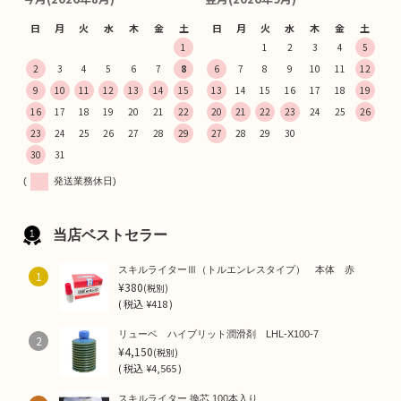
日
月
火
水
木
金
土
日
月
火
水
木
金
土
1
1
2
3
4
5
2
3
4
5
6
7
8
6
7
8
9
10
11
12
9
10
11
12
13
14
15
13
14
15
16
17
18
19
16
17
18
19
20
21
22
20
21
22
23
24
25
26
23
24
25
26
27
28
29
27
28
29
30
30
31
(
発送業務休日)
当店ベストセラー
スキルライターⅢ（トルエンレスタイプ） 本体 赤
1
¥380
(税別)
(
税込
¥418 )
リューベ ハイブリット潤滑剤 LHL-X100-7
2
¥4,150
(税別)
(
税込
¥4,565 )
スキルライター 換芯 100本入り