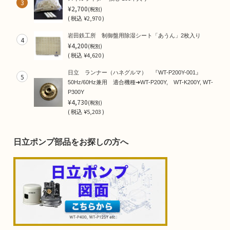
3
¥2,700
(税別)
(
税込
¥2,970 )
岩田鉄工所 制御盤用除湿シート「あうん」2枚入り
4
¥4,200
(税別)
(
税込
¥4,620 )
日立 ランナー（ハネグルマ） 『WT-P200Y-001』
5
50Hz/60Hz兼用 適合機種➜WT-P200Y, WT-K200Y, WT-
P300Y
¥4,730
(税別)
(
税込
¥5,203 )
日立ポンプ部品をお探しの方へ