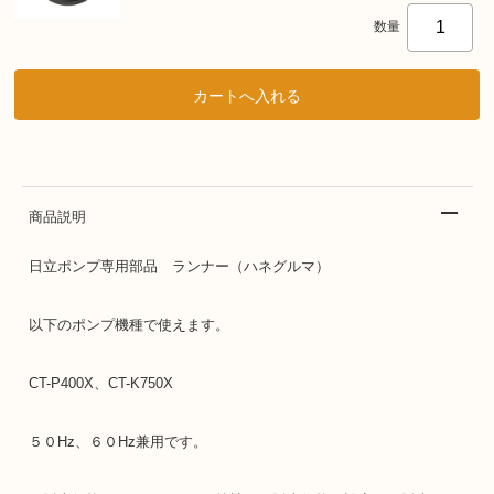
数量
商品説明
日立ポンプ専用部品 ランナー（ハネグルマ）
以下のポンプ機種で使えます。
CT-P400X、CT-K750X
５０Hz、６０Hz兼用です。