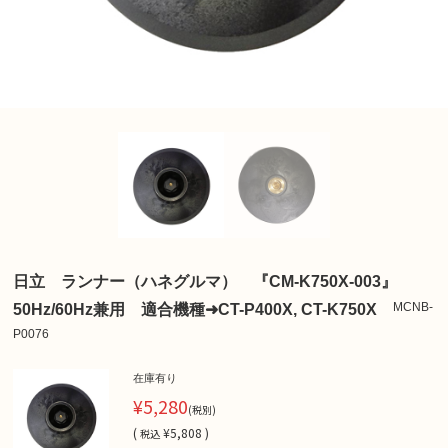
日立 ランナー（ハネグルマ） 『CM-K750X-003』
MCNB-
50Hz/60Hz兼用 適合機種➜CT-P400X, CT-K750X
P0076
在庫有り
¥5,280
(税別)
(
¥5,808 )
税込