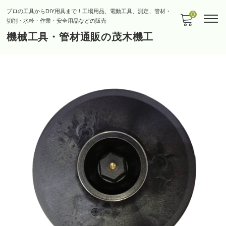
プロの工具からDIY用具まで！工場用品、電動工具、測定、管材・
0
切削・水栓・作業・安全用品などの販売
機械工具・管材通販の茂木機工